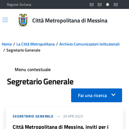
Regione Siciliana
Vai al contenuto principale
Vai al menu principale
Città Metropolitana di Messina
Home
La Città Metropolitana
Archivio Comunicazioni Istituzionali
Segretario Generale
Menu contestuale
Segretario Generale
Fai una ricerca
SEGRETARIO GENERALE
20 APR 2023
Città Metropolitana di Messina, inviti per i