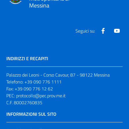
Messina
Facebook
Yout
Seguici su:
INDIRIZZI E RECAPITI
Palazzo dei Leoni - Corso Cavour, 87 - 98122 Messina
Telefono:
+39 090 776 1111
Fax:
+39 090 776 12 62
PEC:
protocollo@pec.prov.me.it
C.F. 80002760835
INFORMAZIONI SUL SITO