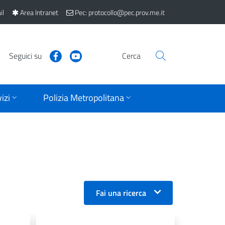
il
Area Intranet
Pec: protocollo@pec.prov.me.it
Seguici su
Cerca
izi
Polizia Metropolitana
Fai una ricerca