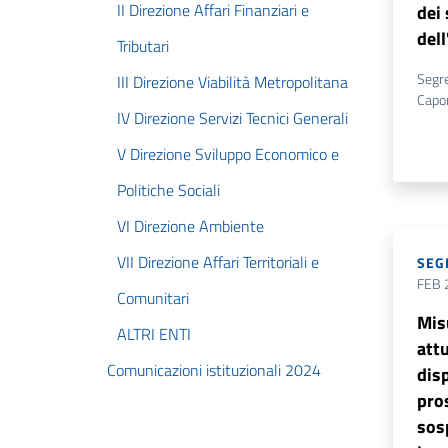
II Direzione Affari Finanziari e
dei 
dell
Tributari
Segre
III Direzione Viabilità Metropolitana
Capo
IV Direzione Servizi Tecnici Generali
V Direzione Sviluppo Economico e
Politiche Sociali
VI Direzione Ambiente
VII Direzione Affari Territoriali e
SEG
FEB 
Comunitari
Mis
ALTRI ENTI
att
Comunicazioni istituzionali 2024
dis
pro
sos