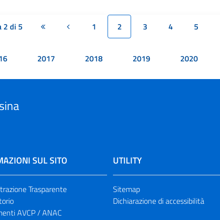
 2 di 5
1
2
3
4
5
Prima pagina
Pagina precedente
16
2017
2018
2019
2020
sina
AZIONI SUL SITO
UTILITY
razione Trasparente
Sitemap
torio
Dichiarazione di accessibilità
enti AVCP / ANAC