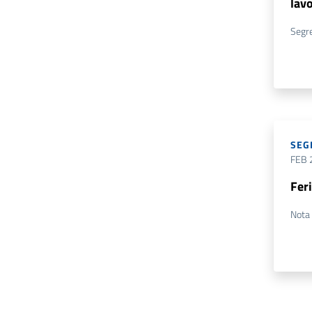
lavo
Segre
SEG
FEB 
Fer
Nota 