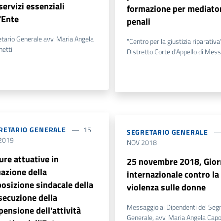
servizi essenziali
formazione per mediato
'Ente
penali
tario Generale avv. Maria Angela
"Centro per la giustizia riparativa
netti
Distretto Corte d'Appello di Mess
RETARIO GENERALE
15
SEGRETARIO GENERALE
2019
NOV 2018
ure attuative in
25 novembre 2018, Gior
uazione della
internazionale contro la
posizione sindacale della
violenza sulle donne
secuzione della
Messaggio ai Dipendenti del Segr
pensione dell'attività
Generale, avv. Maria Angela Capo