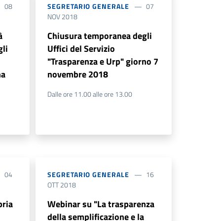
08
SEGRETARIO GENERALE
07
NOV 2018
à
Chiusura temporanea degli
gli
Uffici del Servizio
"Trasparenza e Urp" giorno 7
na
novembre 2018
Dalle ore 11.00 alle ore 13.00
04
SEGRETARIO GENERALE
16
OTT 2018
bria
Webinar su "La trasparenza
della semplificazione e la