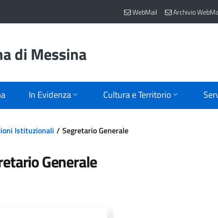
WebMail
Archivio WebMa
na di Messina
ma
In Evidenza
Cultura e Territorio
Serv
oni Istituzionali
Segretario Generale
retario Generale