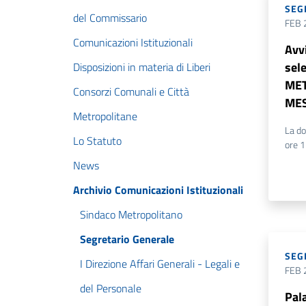
SEG
del Commissario
FEB 
Comunicazioni Istituzionali
Avv
sele
Disposizioni in materia di Liberi
MET
Consorzi Comunali e Città
ME
Metropolitane
La do
Lo Statuto
ore 
News
Archivio Comunicazioni Istituzionali
Sindaco Metropolitano
Segretario Generale
SEG
I Direzione Affari Generali - Legali e
FEB 
del Personale
Pal