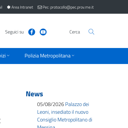
il
Area Intranet
Pec: protocollo@pec.prov.me.it
Seguici su
Cerca
izi
Polizia Metropolitana
News
05/08/2026
Palazzo dei
Leoni, insediato il nuovo
Consiglio Metropolitano di
E
Messina