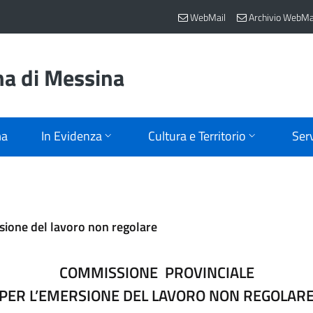
WebMail
Archivio WebMa
na di Messina
ma
In Evidenza
Cultura e Territorio
Serv
ione del lavoro non regolare
COMMISSIONE PROVINCIALE
PER L’EMERSIONE DEL LAVORO NON REGOLAR