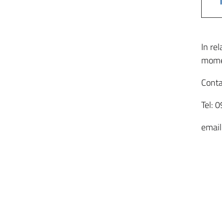
In re
momen
Conta
Tel: 
email