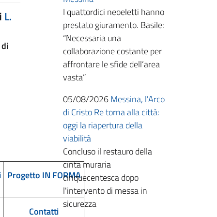
I quattordici neoeletti hanno
i
L.
prestato giuramento. Basile:
“Necessaria una
 di
collaborazione costante per
affrontare le sfide dell’area
vasta”
05/08/2026
Messina, l'Arco
di Cristo Re torna alla città:
oggi la riapertura della
viabilità
Concluso il restauro della
cinta muraria
i
Progetto IN FORMA
cinquecentesca dopo
l'intervento di messa in
sicurezza
Contatti