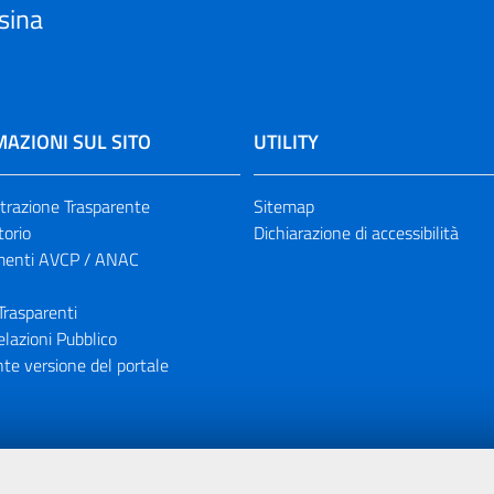
sina
AZIONI SUL SITO
UTILITY
razione Trasparente
Sitemap
torio
Dichiarazione di accessibilità
enti AVCP / ANAC
Trasparenti
elazioni Pubblico
te versione del portale
ione finanziaria dell'Unione Europea tramite i fondi del POR Sicil