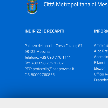
Città Metropolitana di Mes
INDIRIZZI E RECAPITI
INFORM
Amminist
Palazzo dei Leoni - Corso Cavour, 87 -
Albo Pre
98122 Messina
Adempim
Telefono:
+39 090 776 1111
Bilanci
Fax:
+39 090 776 12 62
Elezioni 
PEC:
protocollo@pec.prov.me.it
Ufficio R
C.F. 80002760835
Preceden
Portale realizzato con la partecipaz