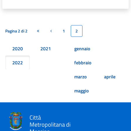
Pagina 2 di 2
1
2
Prima pagina
Pagina precedente
2020
2021
gennaio
2022
febbraio
marzo
aprile
maggio
Città
Metropolitana di