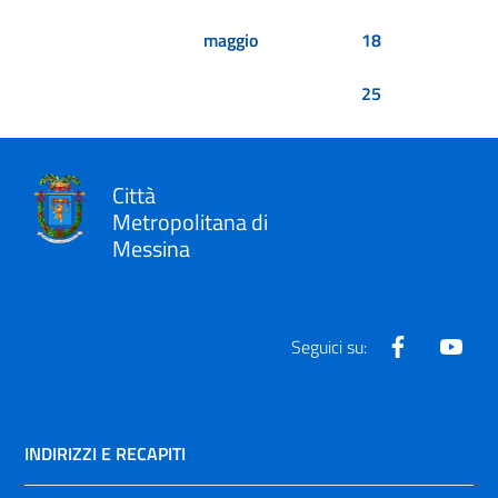
maggio
18
25
Città
Metropolitana di
Messina
Facebook
Yout
Seguici su:
INDIRIZZI E RECAPITI