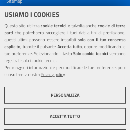
Sitemap
Dichiarazione di accessibilità
USIAMO I COOKIES
NOTE LEGALI
Questo sito utilizza
cookie tecnici
e talvolta anche
cookie di terze
parti
che potrebbero raccogliere i tuoi dati a fini di profilazione;
Privacy
questi ultimi possono essere installati
solo con il tuo consenso
esplicito
, tramite il pulsante
Accetta tutto
, oppure modificando le
tue preferenze. Selezionando il tasto
Solo cookie tecnici
verranno
registrati solo i cookie tecnici.
Per maggiori informazioni e per modificare le tue preferenze, puoi
Portale realizzato con la partecipazione finanziaria dell'Unione
consultare la nostra
Europea tramite i fondi del POR Sicilia 2000/2006 Misura 6.05 -
Privacy policy
.
Fondo FESR
PERSONALIZZA
COOKIE TECNICI
Questi cookie consentono la corretta navigazione del sito e la rendono
ACCETTA TUTTO
ottimale per ogni utente. Essi non raccolgono i tuoi dati e le tue
informazioni di navigazione per scopi di marketing e profilazione, e
pertanto possono essere utilizzati senza bisogno di acquisire il tuo