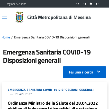
Regione Siciliana
Vai al contenuto principale
Vai al menu principale
Città Metropolitana di Messina
Home
Emergenza Sanitaria COVID-19 Disposizioni generali
Emergenza Sanitaria COVID-19
Disposizioni generali
Fai una ricerca
EMERGENZA SANITARIA COVID-19 DISPOSIZIONI GENERALI
29 APR 2022
Ordinanza Ministro della Salute del 28.04.2022
obbligo di indossare i dispositivi di protezione