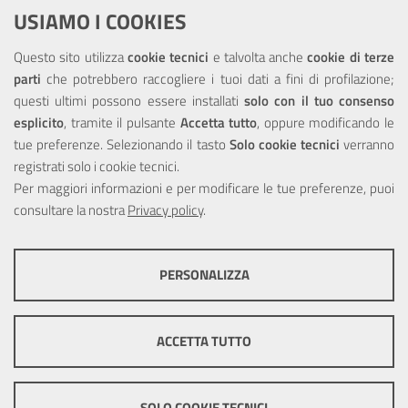
Dichiarazione di accessibilità
USIAMO I COOKIES
NOTE LEGALI
Questo sito utilizza
cookie tecnici
e talvolta anche
cookie di terze
parti
che potrebbero raccogliere i tuoi dati a fini di profilazione;
Privacy
questi ultimi possono essere installati
solo con il tuo consenso
esplicito
, tramite il pulsante
Accetta tutto
, oppure modificando le
tue preferenze. Selezionando il tasto
Solo cookie tecnici
verranno
registrati solo i cookie tecnici.
Per maggiori informazioni e per modificare le tue preferenze, puoi
Portale realizzato con la partecipazione finanziaria dell'Unione
consultare la nostra
Europea tramite i fondi del POR Sicilia 2000/2006 Misura 6.05 -
Privacy policy
.
Fondo FESR
PERSONALIZZA
COOKIE TECNICI
Questi cookie consentono la corretta navigazione del sito e la rendono
ACCETTA TUTTO
ottimale per ogni utente. Essi non raccolgono i tuoi dati e le tue
informazioni di navigazione per scopi di marketing e profilazione, e
pertanto possono essere utilizzati senza bisogno di acquisire il tuo
© Copyright 2025 Città Metropolitana di Messina -
Credits
|
consenso.
SOLO COOKIE TECNICI