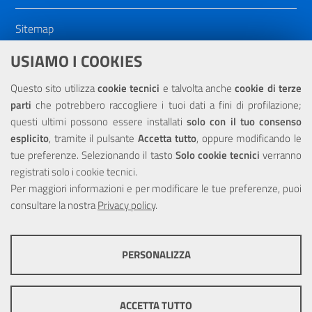
Sitemap
Dichiarazione di accessibilità
USIAMO I COOKIES
NOTE LEGALI
Questo sito utilizza
cookie tecnici
e talvolta anche
cookie di terze
parti
che potrebbero raccogliere i tuoi dati a fini di profilazione;
Privacy
questi ultimi possono essere installati
solo con il tuo consenso
esplicito
, tramite il pulsante
Accetta tutto
, oppure modificando le
tue preferenze. Selezionando il tasto
Solo cookie tecnici
verranno
registrati solo i cookie tecnici.
Per maggiori informazioni e per modificare le tue preferenze, puoi
Portale realizzato con la partecipazione finanziaria dell'Unione
consultare la nostra
Europea tramite i fondi del POR Sicilia 2000/2006 Misura 6.05 -
Privacy policy
.
Fondo FESR
PERSONALIZZA
COOKIE TECNICI
Questi cookie consentono la corretta navigazione del sito e la rendono
ACCETTA TUTTO
ottimale per ogni utente. Essi non raccolgono i tuoi dati e le tue