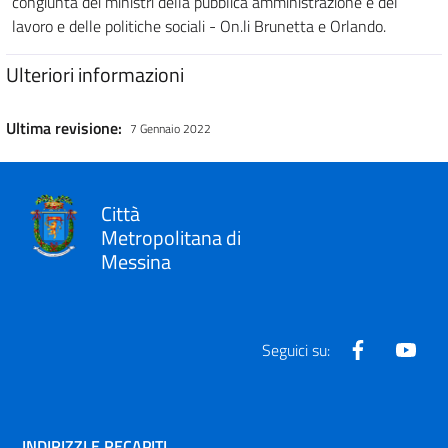
congiunta dei ministri della pubblica amministrazione e del
lavoro e delle politiche sociali - On.li Brunetta e Orlando.
Ulteriori informazioni
Ultima revisione:
7 Gennaio 2022
Città
Metropolitana di
Messina
Facebook
Yout
Seguici su:
INDIRIZZI E RECAPITI