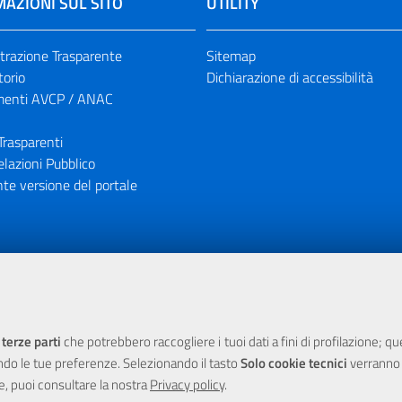
AZIONI SUL SITO
UTILITY
razione Trasparente
Sitemap
torio
Dichiarazione di accessibilità
enti AVCP / ANAC
Trasparenti
elazioni Pubblico
te versione del portale
ione finanziaria dell'Unione Europea tramite i fondi del POR Sicil
 terze parti
che potrebbero raccogliere i tuoi dati a fini di profilazione; q
ndo le tue preferenze. Selezionando il tasto
Solo cookie tecnici
verranno r
e, puoi consultare la nostra
Privacy policy
.