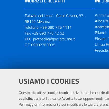
INDIRIZZI E RECAPITI
INFORM
Amminist
Palazzo dei Leoni - Corso Cavour, 87 -
Albo Pre
98122 Messina
Adempim
Telefono:
+39 090 776 1111
Bilanci
Fax:
+39 090 776 12 62
Elezioni 
PEC:
protocollo@pec.prov.me.it
Ufficio R
C.F. 80002760835
Preceden
Portale realizzato con la partecipaz
USIAMO I COOKIES
Questo sito utilizza
cookie tecnici
e talvolta anche
cookie di
esplicito
, tramite il pulsante
Accetta tutto
, oppure modifica
Per maggiori informazioni e per modificare le tue preferenz