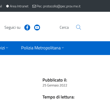
il
Area Intranet
Pec: protocollo@pec.prov.me.it
Seguici su
Cerca
izi
Polizia Metropolitana
Pubblicato il:
25 Gennaio 2022
Tempo di lettura: