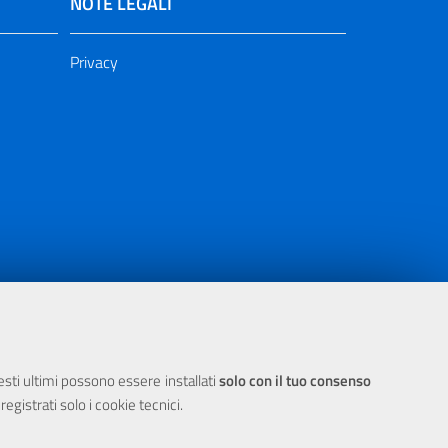
NOTE LEGALI
Privacy
ia 2000/2006 Misura 6.05 - Fondo FESR
uesti ultimi possono essere installati
solo con il tuo consenso
egistrati solo i cookie tecnici.