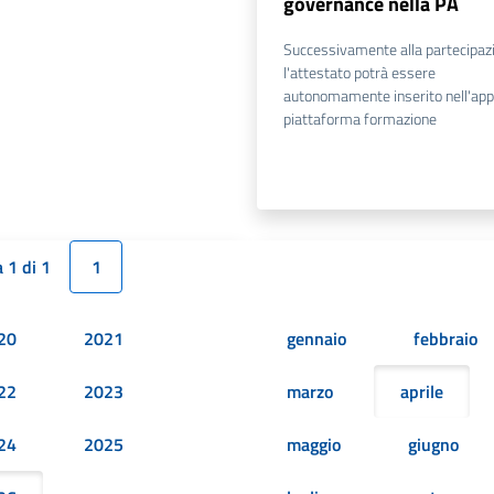
governance nella PA
Successivamente alla partecipaz
l'attestato potrà essere
autonomamente inserito nell'app
piattaforma formazione
 1 di 1
1
20
2021
gennaio
febbraio
22
2023
marzo
aprile
24
2025
maggio
giugno