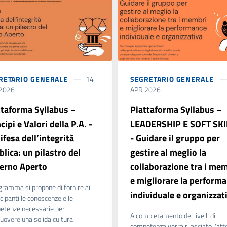
RETARIO GENERALE
14
SEGRETARIO GENERALE
2026
APR 2026
ttaforma Syllabus –
Piattaforma Syllabus –
cipi e Valori della P.A. -
LEADERSHIP E SOFT SKI
ifesa dell’integrità
- Guidare il gruppo per
lica: un pilastro del
gestire al meglio la
erno Aperto
collaborazione tra i me
e migliorare la perform
ogramma si propone di fornire ai
individuale e organizzat
cipanti le conoscenze e le
etenze necessarie per
A completamento dei livelli di
overe una solida cultura
competenza verrà rilasciato l'att