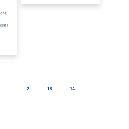
ione,
osita
2
13
14