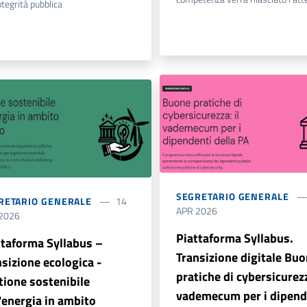
integrità pubblica
SEGRETARIO GENERALE
RETARIO GENERALE
14
APR 2026
2026
Piattaforma Syllabus.
ttaforma Syllabus –
Transizione digitale Bu
nsizione ecologica -
pratiche di cybersicurezz
tione sostenibile
vademecum per i dipend
l'energia in ambito