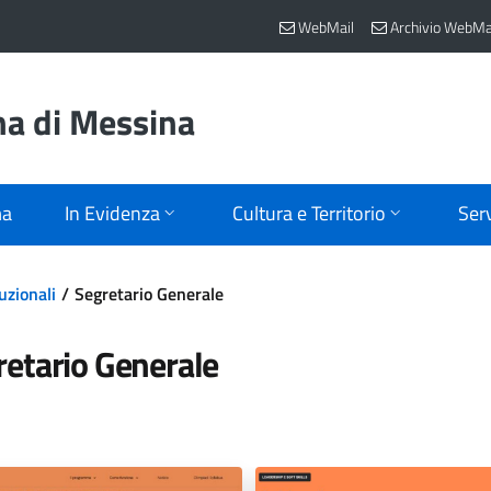
WebMail
Archivio WebMa
na di Messina
ma
In Evidenza
Cultura e Territorio
Serv
uzionali
Segretario Generale
retario Generale