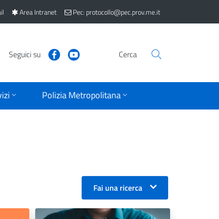
il
Area Intranet
Pec: protocollo@pec.prov.me.it
Seguici su
Cerca
izi
Polizia Metropolitana
Fai una ricerca