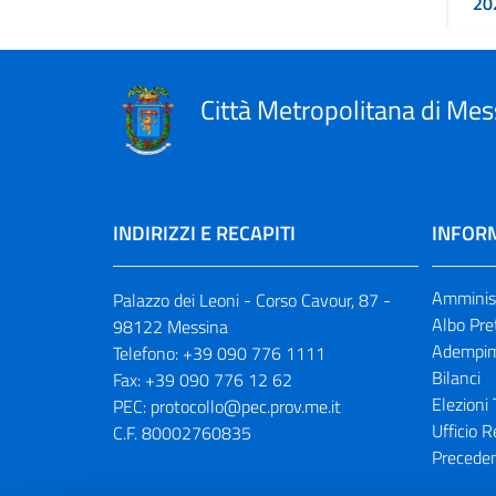
20
Città Metropolitana di Mes
INDIRIZZI E RECAPITI
INFORM
Amminist
Palazzo dei Leoni - Corso Cavour, 87 -
Albo Pre
98122 Messina
Adempim
Telefono:
+39 090 776 1111
Bilanci
Fax:
+39 090 776 12 62
Elezioni 
PEC:
protocollo@pec.prov.me.it
Ufficio R
C.F. 80002760835
Preceden