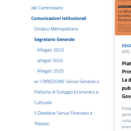
del Commissario
Comunicazioni Istituzionali
Sindaco Metropolitano
Segretario Generale
SEG
Allegati 2023
APR 
allegati 2024
Pia
Allegati 2025
Prin
La d
ex I DIREZIONE Servizi Generali e
pubb
Politiche di Sviluppo Economico e
Gov
Culturale
Il pr
II Direzione Servizi Finanziari e
parte
comp
Tributari
promu