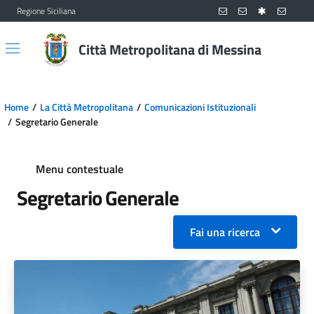
Regione Siciliana
Vai al contenuto principale
Vai al menu principale
Città Metropolitana di Messina
Home
La Città Metropolitana
Comunicazioni Istituzionali
Segretario Generale
Menu contestuale
Segretario Generale
Fai una ricerca