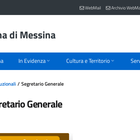
WebMail
Archivio WebMa
na di Messina
ma
In Evidenza
Cultura e Territorio
Serv
uzionali
Segretario Generale
retario Generale