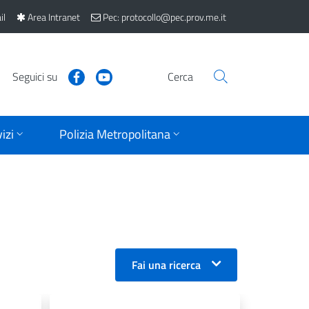
il
Area Intranet
Pec: protocollo@pec.prov.me.it
Seguici su
Cerca
izi
Polizia Metropolitana
Fai una ricerca