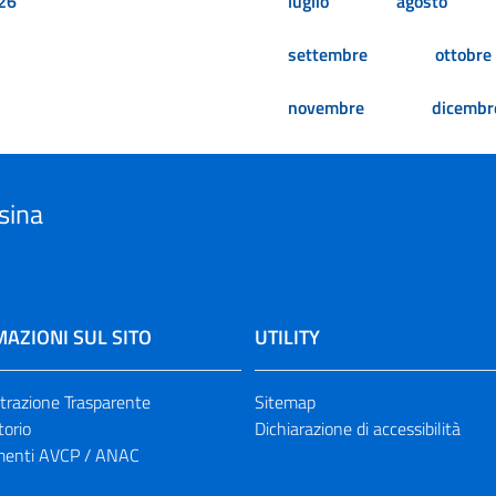
26
luglio
agosto
settembre
ottobre
novembre
dicembr
sina
AZIONI SUL SITO
UTILITY
razione Trasparente
Sitemap
torio
Dichiarazione di accessibilità
enti AVCP / ANAC