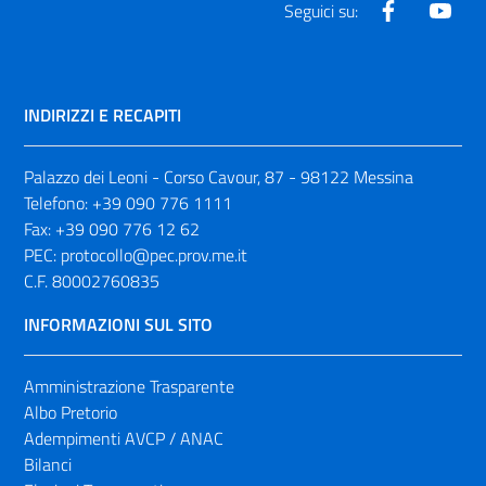
Facebook
Yout
Seguici su:
INDIRIZZI E RECAPITI
Palazzo dei Leoni - Corso Cavour, 87 - 98122 Messina
Telefono:
+39 090 776 1111
Fax:
+39 090 776 12 62
PEC:
protocollo@pec.prov.me.it
C.F. 80002760835
INFORMAZIONI SUL SITO
Amministrazione Trasparente
Albo Pretorio
Adempimenti AVCP / ANAC
Bilanci