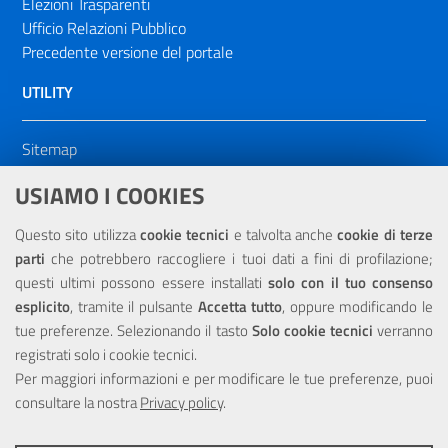
Elezioni Trasparenti
Ufficio Relazioni Pubblico
Precedente versione del portale
UTILITY
Sitemap
Dichiarazione di accessibilità
USIAMO I COOKIES
NOTE LEGALI
Questo sito utilizza
cookie tecnici
e talvolta anche
cookie di terze
parti
che potrebbero raccogliere i tuoi dati a fini di profilazione;
Privacy
questi ultimi possono essere installati
solo con il tuo consenso
esplicito
, tramite il pulsante
Accetta tutto
, oppure modificando le
tue preferenze. Selezionando il tasto
Solo cookie tecnici
verranno
registrati solo i cookie tecnici.
Per maggiori informazioni e per modificare le tue preferenze, puoi
Portale realizzato con la partecipazione finanziaria dell'Unione
consultare la nostra
Privacy policy
.
Europea tramite i fondi del POR Sicilia 2000/2006 Misura 6.05 -
Fondo FESR