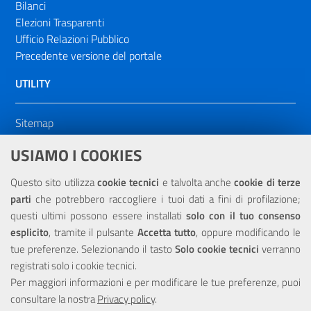
Bilanci
Elezioni Trasparenti
Ufficio Relazioni Pubblico
Precedente versione del portale
UTILITY
Sitemap
Dichiarazione di accessibilità
USIAMO I COOKIES
NOTE LEGALI
Questo sito utilizza
cookie tecnici
e talvolta anche
cookie di terze
parti
che potrebbero raccogliere i tuoi dati a fini di profilazione;
Privacy
questi ultimi possono essere installati
solo con il tuo consenso
esplicito
, tramite il pulsante
Accetta tutto
, oppure modificando le
tue preferenze. Selezionando il tasto
Solo cookie tecnici
verranno
registrati solo i cookie tecnici.
Per maggiori informazioni e per modificare le tue preferenze, puoi
Portale realizzato con la partecipazione finanziaria dell'Unione
consultare la nostra
Privacy policy
.
Europea tramite i fondi del POR Sicilia 2000/2006 Misura 6.05 -