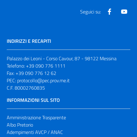
Facebook
Yout
Seguici su:
INDIRIZZI E RECAPITI
Palazzo dei Leoni - Corso Cavour, 87 - 98122 Messina
Telefono:
+39 090 776 1111
Fax:
+39 090 776 12 62
PEC:
protocollo@pec.prov.me.it
C.F. 80002760835
INFORMAZIONI SUL SITO
Amministrazione Trasparente
Albo Pretorio
Adempimenti AVCP / ANAC