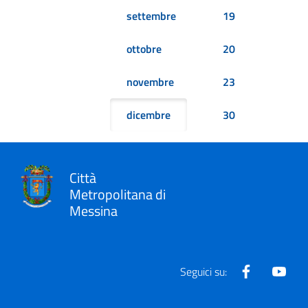
settembre
19
ottobre
20
novembre
23
dicembre
30
Città
Metropolitana di
Messina
Facebook
Yout
Seguici su: