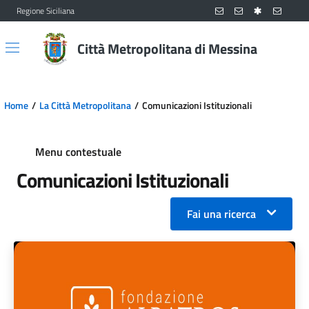
Regione Siciliana
Vai al contenuto principale
Vai al menu principale
Città Metropolitana di Messina
Home
La Città Metropolitana
Comunicazioni Istituzionali
Menu contestuale
Comunicazioni Istituzionali
Fai una ricerca