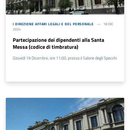
I DIREZIONE AFFARI LEGALI E DEL PERSONALE
18 DIC
2024
Partecipazione dei dipendenti alla Santa
Messa (codice di timbratura)
Giovedì 19 Dicembre, ore 11:00, presso il Salone degli Specchi