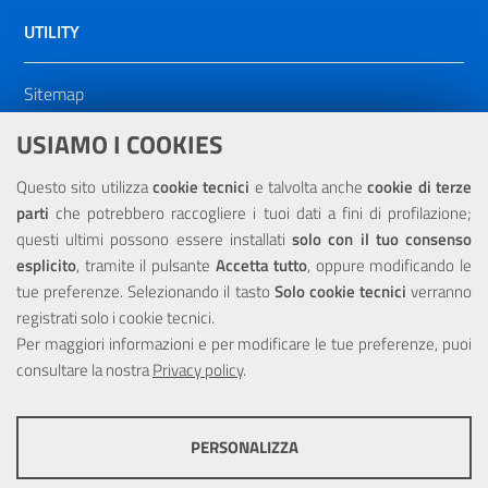
UTILITY
Sitemap
Dichiarazione di accessibilità
USIAMO I COOKIES
NOTE LEGALI
Questo sito utilizza
cookie tecnici
e talvolta anche
cookie di terze
parti
che potrebbero raccogliere i tuoi dati a fini di profilazione;
Privacy
questi ultimi possono essere installati
solo con il tuo consenso
esplicito
, tramite il pulsante
Accetta tutto
, oppure modificando le
tue preferenze. Selezionando il tasto
Solo cookie tecnici
verranno
registrati solo i cookie tecnici.
Per maggiori informazioni e per modificare le tue preferenze, puoi
Portale realizzato con la partecipazione finanziaria dell'Unione
consultare la nostra
Privacy policy
.
Europea tramite i fondi del POR Sicilia 2000/2006 Misura 6.05 -
Fondo FESR
PERSONALIZZA
COOKIE TECNICI