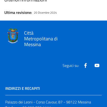
Ultima revisione:
20 Dicembre 2024
Città
Metropolitana di
Messina
Facebook
Yout
Seguici su:
INDIRIZZI E RECAPITI
Palazzo dei Leoni - Corso Cavour, 87 - 98122 Messina