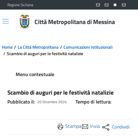
Regione Siciliana
Vai al contenuto principale
Vai al menu principale
Città Metropolitana di Messina
Home
La Città Metropolitana
Comunicazioni Istituzionali
Scambio di auguri per le festività natalizie
Menu contestuale
Scambio di auguri per le festività natalizie
Pubblicato il:
Tempo di lettura:
20 Dicembre 2024
Stampa
Invia
Condividi