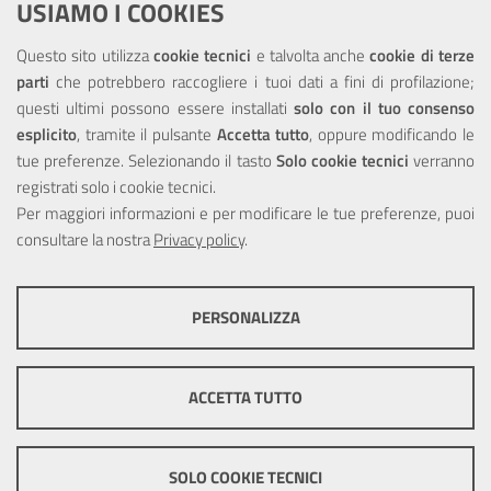
USIAMO I COOKIES
NOTE LEGALI
Questo sito utilizza
cookie tecnici
e talvolta anche
cookie di terze
parti
che potrebbero raccogliere i tuoi dati a fini di profilazione;
Privacy
questi ultimi possono essere installati
solo con il tuo consenso
esplicito
, tramite il pulsante
Accetta tutto
, oppure modificando le
tue preferenze. Selezionando il tasto
Solo cookie tecnici
verranno
registrati solo i cookie tecnici.
Per maggiori informazioni e per modificare le tue preferenze, puoi
Portale realizzato con la partecipazione finanziaria dell'Unione
consultare la nostra
Privacy policy
.
Europea tramite i fondi del POR Sicilia 2000/2006 Misura 6.05 -
Fondo FESR
PERSONALIZZA
COOKIE TECNICI
Questi cookie consentono la corretta navigazione del sito e la rendono
ACCETTA TUTTO
ottimale per ogni utente. Essi non raccolgono i tuoi dati e le tue
informazioni di navigazione per scopi di marketing e profilazione, e
pertanto possono essere utilizzati senza bisogno di acquisire il tuo
© Copyright 2025 Città Metropolitana di Messina -
Credits
|
consenso.
SOLO COOKIE TECNICI
Impostazioni Cookie