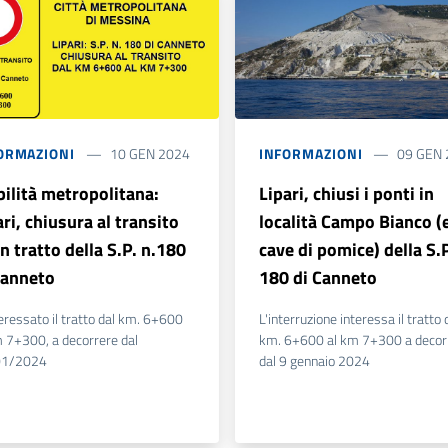
ORMAZIONI
10 GEN 2024
INFORMAZIONI
09 GEN
bilità metropolitana:
Lipari, chiusi i ponti in
ari, chiusura al transito
località Campo Bianco (
un tratto della S.P. n.180
cave di pomice) della S.P
Canneto
180 di Canneto
eressato il tratto dal km. 6+600
L'interruzione interessa il tratto 
m 7+300, a decorrere dal
km. 6+600 al km 7+300 a decor
01/2024
dal 9 gennaio 2024