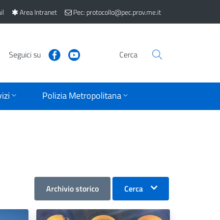
il
Area Intranet
Pec: protocollo@pec.prov.me.it
Seguici su
Cerca
izi
Polizia Metropolitana
Archivio storico
Cerca