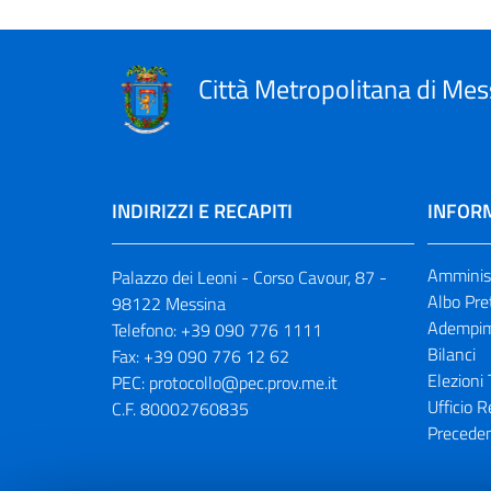
Città Metropolitana di Mes
INDIRIZZI E RECAPITI
INFORM
Amminist
Palazzo dei Leoni - Corso Cavour, 87 -
Albo Pre
98122 Messina
Adempim
Telefono:
+39 090 776 1111
Bilanci
Fax:
+39 090 776 12 62
Elezioni 
PEC:
protocollo@pec.prov.me.it
Ufficio R
C.F. 80002760835
Preceden