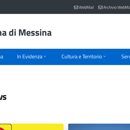
WebMail
Archivio WebMa
na di Messina
ma
In Evidenza
Cultura e Territorio
Serv
ws