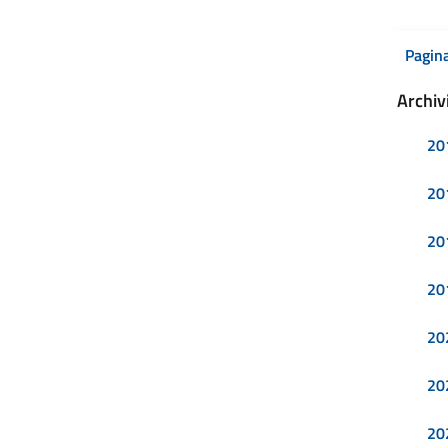
Pagina
Archiv
20
20
20
20
20
20
20