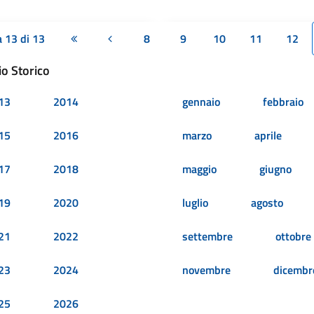
 13 di 13
8
9
10
11
12
Prima pagina
Pagina precedente
io Storico
13
2014
gennaio
febbraio
15
2016
marzo
aprile
17
2018
maggio
giugno
19
2020
luglio
agosto
21
2022
settembre
ottobre
23
2024
novembre
dicembr
25
2026