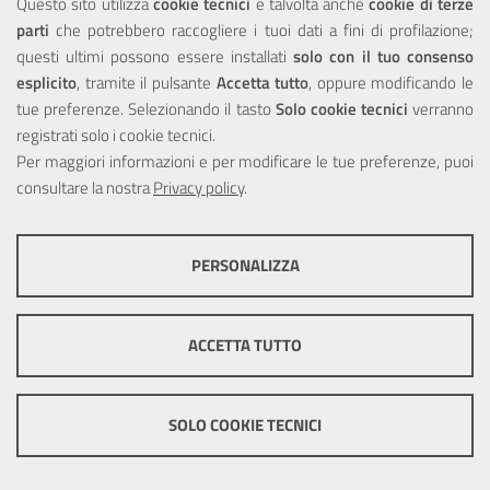
Questo sito utilizza
cookie tecnici
e talvolta anche
cookie di terze
parti
che potrebbero raccogliere i tuoi dati a fini di profilazione;
Privacy
questi ultimi possono essere installati
solo con il tuo consenso
esplicito
, tramite il pulsante
Accetta tutto
, oppure modificando le
tue preferenze. Selezionando il tasto
Solo cookie tecnici
verranno
registrati solo i cookie tecnici.
Per maggiori informazioni e per modificare le tue preferenze, puoi
Portale realizzato con la partecipazione finanziaria dell'Unione
Europea tramite i fondi del POR Sicilia 2000/2006 Misura 6.05 -
consultare la nostra
Privacy policy
.
Fondo FESR
PERSONALIZZA
COOKIE TECNICI
Questi cookie consentono la corretta navigazione del sito e la rendono
ACCETTA TUTTO
ottimale per ogni utente. Essi non raccolgono i tuoi dati e le tue
informazioni di navigazione per scopi di marketing e profilazione, e
pertanto possono essere utilizzati senza bisogno di acquisire il tuo
© Copyright 2025 Città Metropolitana di Messina -
Credits
|
consenso.
SOLO COOKIE TECNICI
Impostazioni Cookie
Mostra altre informazioni