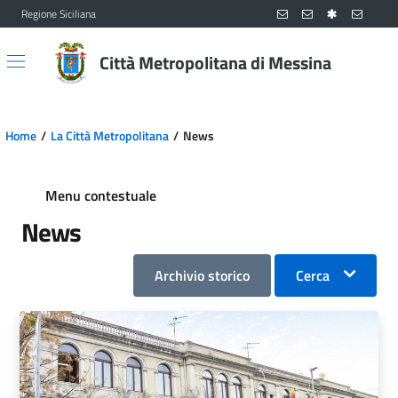
Regione Siciliana
Vai al contenuto principale
Vai al menu principale
Città Metropolitana di Messina
Home
La Città Metropolitana
News
Menu contestuale
News
Archivio storico
Cerca