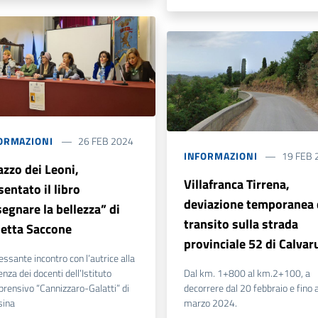
ORMAZIONI
26 FEB 2024
INFORMAZIONI
19 FEB 
azzo dei Leoni,
Villafranca Tirrena,
sentato il libro
deviazione temporanea 
segnare la bellezza” di
transito sulla strada
etta Saccone
provinciale 52 di Calvar
essante incontro con l’autrice alla
nza dei docenti dell’Istituto
Dal km. 1+800 al km.2+100, a
rensivo “Cannizzaro-Galatti” di
decorrere dal 20 febbraio e fino 
ina
marzo 2024.