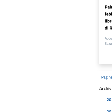
Pal
feb
lib
di 
Appu
Salon
Pagina
Archiv
20
20