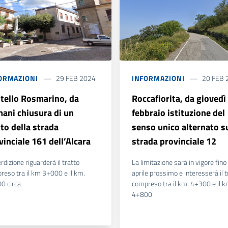
ORMAZIONI
29 FEB 2024
INFORMAZIONI
20 FEB 
itello Rosmarino, da
Roccafiorita, da giovedì
ani chiusura di un
febbraio istituzione del
tto della strada
senso unico alternato su
vinciale 161 dell’Alcara
strada provinciale 12
erdizione riguarderà il tratto
La limitazione sarà in vigore fino
reso tra il km 3+000 e il km.
aprile prossimo e interesserà il t
0 circa
compreso tra il km. 4+300 e il 
4+800