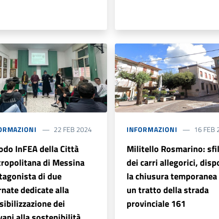
ORMAZIONI
22 FEB 2024
INFORMAZIONI
16 FEB 
Nodo InFEA della Città
Militello Rosmarino: sfi
ropolitana di Messina
dei carri allegorici, dis
tagonista di due
la chiusura temporanea 
rnate dedicate alla
un tratto della strada
sibilizzazione dei
provinciale 161
vani alla sostenibilità