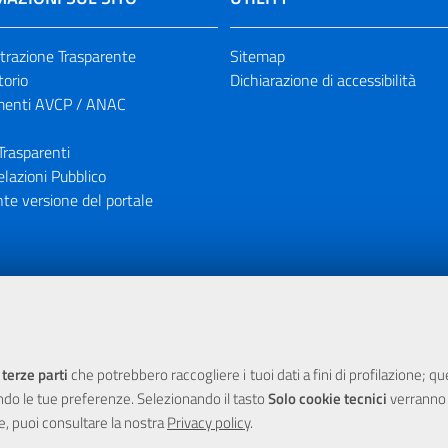
razione Trasparente
Sitemap
torio
Dichiarazione di accessibilità
enti AVCP / ANAC
Trasparenti
elazioni Pubblico
te versione del portale
ione finanziaria dell'Unione Europea tramite i fondi del POR Sicil
 terze parti
che potrebbero raccogliere i tuoi dati a fini di profilazione; q
ndo le tue preferenze. Selezionando il tasto
Solo cookie tecnici
verranno r
e, puoi consultare la nostra
Privacy policy
.