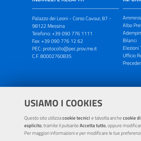
Amminist
Palazzo dei Leoni - Corso Cavour, 87 -
Albo Pre
98122 Messina
Adempim
Telefono:
+39 090 776 1111
Bilanci
Fax:
+39 090 776 12 62
Elezioni 
PEC:
protocollo@pec.prov.me.it
Ufficio R
C.F. 80002760835
Preceden
Portale realizzato con la partecipaz
USIAMO I COOKIES
Questo sito utilizza
cookie tecnici
e talvolta anche
cookie di
esplicito
, tramite il pulsante
Accetta tutto
, oppure modifica
Per maggiori informazioni e per modificare le tue preferenz