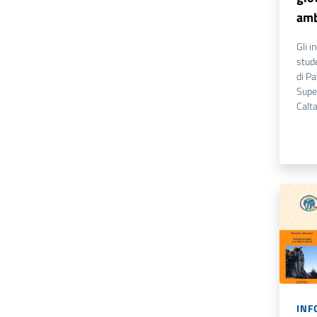
amb
Gli i
stude
di Pa
Supe
Calt
INF