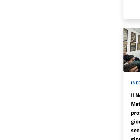
INF
Il 
Met
pro
gio
sen
gio