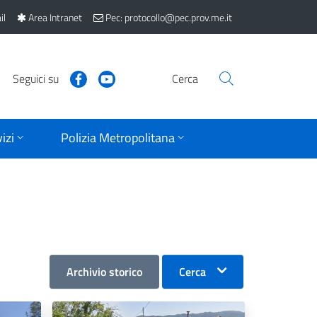
il
Area Intranet
Pec: protocollo@pec.prov.me.it
Seguici su
Cerca
izi
Polizia Metropolitana
Archivio storico
Cerca