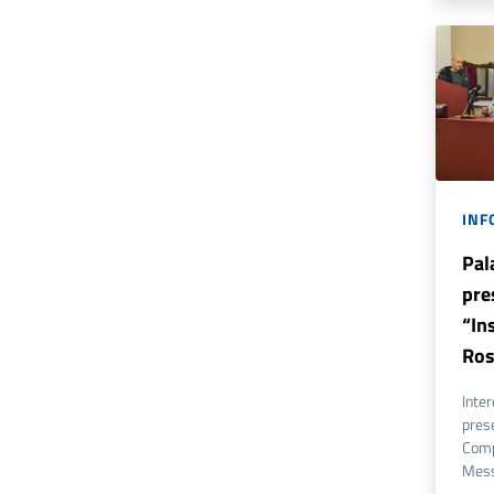
INF
Pal
pre
“In
Ros
Inter
prese
Comp
Mess