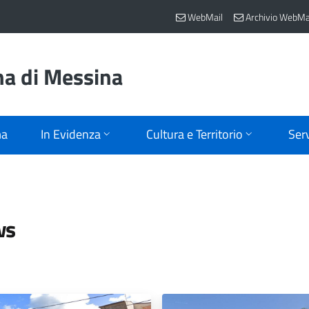
WebMail
Archivio WebMa
na di Messina
ma
In Evidenza
Cultura e Territorio
Serv
ws