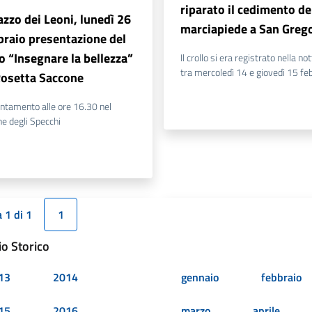
riparato il cedimento de
azzo dei Leoni, lunedì 26
marciapiede a San Greg
braio presentazione del
ro “Insegnare la bellezza”
Il crollo si era registrato nella no
tra mercoledì 14 e giovedì 15 fe
Rosetta Saccone
ntamento alle ore 16.30 nel
e degli Specchi
 1 di 1
1
io Storico
13
2014
gennaio
febbraio
15
2016
marzo
aprile