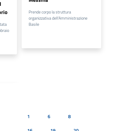
l
orio
Prende corpo la struttura
organizzativa dell’Amministrazione
ttata
Basile
bbraio
1
6
8
16
19
20