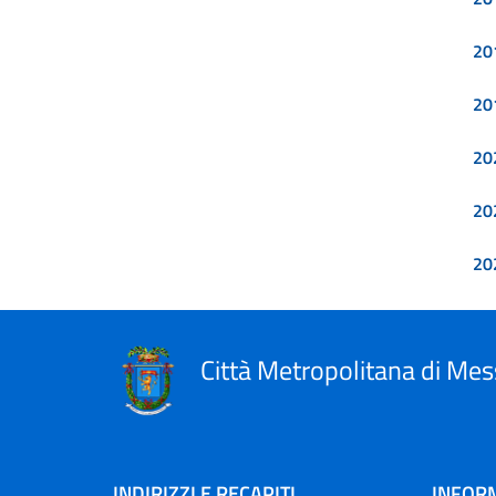
20
20
20
20
20
Città Metropolitana di Mes
INDIRIZZI E RECAPITI
INFORM