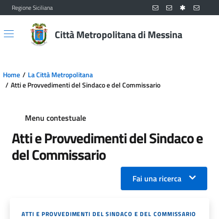
Regione Siciliana
Vai al contenuto principale
Vai al menu principale
Città Metropolitana di Messina
Home
La Città Metropolitana
Atti e Provvedimenti del Sindaco e del Commissario
Menu contestuale
Atti e Provvedimenti del Sindaco e
del Commissario
Fai una ricerca
ATTI E PROVVEDIMENTI DEL SINDACO E DEL COMMISSARIO