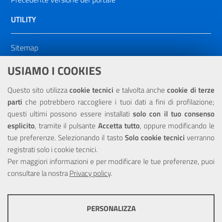
UTILITY
Sitemap
Dichiarazione di accessibilità
USIAMO I COOKIES
NOTE LEGALI
Questo sito utilizza
cookie tecnici
e talvolta anche
cookie di terze
parti
che potrebbero raccogliere i tuoi dati a fini di profilazione;
Privacy
questi ultimi possono essere installati
solo con il tuo consenso
esplicito
, tramite il pulsante
Accetta tutto
, oppure modificando le
tue preferenze. Selezionando il tasto
Solo cookie tecnici
verranno
registrati solo i cookie tecnici.
Per maggiori informazioni e per modificare le tue preferenze, puoi
Portale realizzato con la partecipazione finanziaria dell'Unione
consultare la nostra
Europea tramite i fondi del POR Sicilia 2000/2006 Misura 6.05 -
Privacy policy
.
Fondo FESR
PERSONALIZZA
COOKIE TECNICI