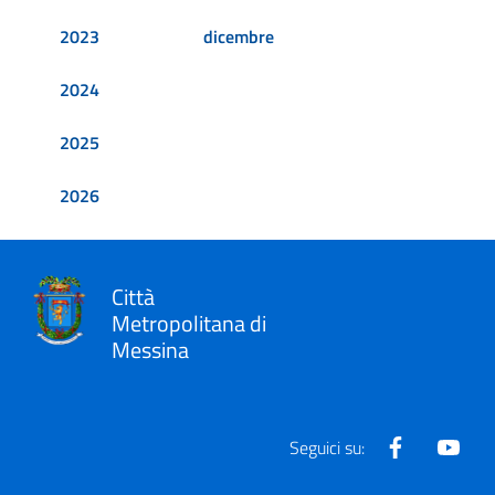
2023
dicembre
2024
2025
2026
Città
Metropolitana di
Messina
Facebook
Yout
Seguici su: