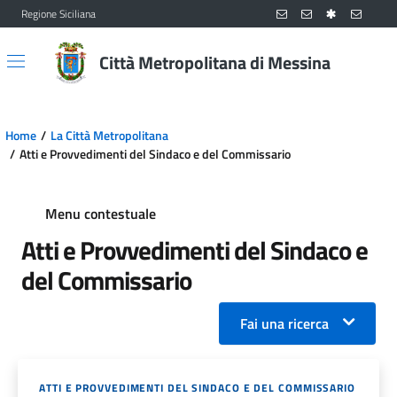
Regione Siciliana
Vai al contenuto principale
Vai al menu principale
Città Metropolitana di Messina
Home
La Città Metropolitana
Atti e Provvedimenti del Sindaco e del Commissario
Menu contestuale
Atti e Provvedimenti del Sindaco e
del Commissario
Fai una ricerca
ATTI E PROVVEDIMENTI DEL SINDACO E DEL COMMISSARIO