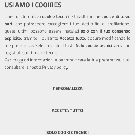
USIAMO I COOKIES
NOTE LEGALI
Questo sito utilizza
cookie tecnici
e talvolta anche
cookie di terze
parti
che potrebbero raccogliere i tuoi dati a fini di profilazione;
Privacy
questi ultimi possono essere installati
solo con il tuo consenso
esplicito
, tramite il pulsante
Accetta tutto
, oppure modificando le
tue preferenze. Selezionando il tasto
Solo cookie tecnici
verranno
registrati solo i cookie tecnici.
Per maggiori informazioni e per modificare le tue preferenze, puoi
Portale realizzato con la partecipazione finanziaria dell'Unione
consultare la nostra
Europea tramite i fondi del POR Sicilia 2000/2006 Misura 6.05 -
Privacy policy
.
Fondo FESR
PERSONALIZZA
COOKIE TECNICI
Questi cookie consentono la corretta navigazione del sito e la rendono
ACCETTA TUTTO
ottimale per ogni utente. Essi non raccolgono i tuoi dati e le tue
informazioni di navigazione per scopi di marketing e profilazione, e
pertanto possono essere utilizzati senza bisogno di acquisire il tuo
© Copyright 2025 Città Metropolitana di Messina -
Credits
|
consenso.
SOLO COOKIE TECNICI
Impostazioni Cookie