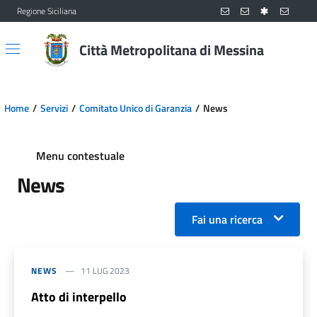
Regione Siciliana
Vai al contenuto principale
Vai al menu principale
Città Metropolitana di Messina
Home
Servizi
Comitato Unico di Garanzia
News
Menu contestuale
News
Fai una ricerca
NEWS
11 LUG 2023
Atto di interpello