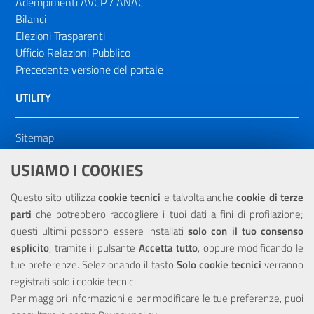
Adempimenti AVCP / ANAC
Bilanci
Elezioni Trasparenti
Ufficio Relazioni Pubblico
Precedente versione del portale
UTILITY
Sitemap
Dichiarazione di accessibilità
USIAMO I COOKIES
NOTE LEGALI
Questo sito utilizza
cookie tecnici
e talvolta anche
cookie di terze
parti
che potrebbero raccogliere i tuoi dati a fini di profilazione;
Privacy
questi ultimi possono essere installati
solo con il tuo consenso
esplicito
, tramite il pulsante
Accetta tutto
, oppure modificando le
tue preferenze. Selezionando il tasto
Solo cookie tecnici
verranno
registrati solo i cookie tecnici.
Per maggiori informazioni e per modificare le tue preferenze, puoi
Portale realizzato con la partecipazione finanziaria dell'Unione