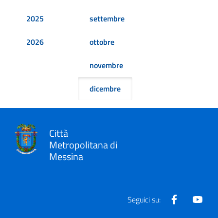
2025
settembre
2026
ottobre
novembre
dicembre
Città
Metropolitana di
Messina
Facebook
Yout
Seguici su: