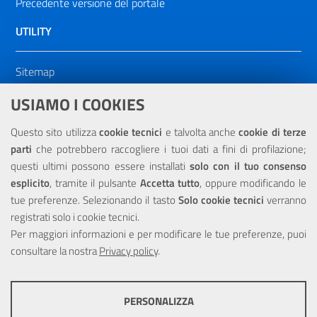
Precedente versione del portale
UTILITY
Sitemap
Dichiarazione di accessibilità
USIAMO I COOKIES
NOTE LEGALI
Questo sito utilizza
cookie tecnici
e talvolta anche
cookie di terze
parti
che potrebbero raccogliere i tuoi dati a fini di profilazione;
Privacy
questi ultimi possono essere installati
solo con il tuo consenso
esplicito
, tramite il pulsante
Accetta tutto
, oppure modificando le
tue preferenze. Selezionando il tasto
Solo cookie tecnici
verranno
registrati solo i cookie tecnici.
Per maggiori informazioni e per modificare le tue preferenze, puoi
Portale realizzato con la partecipazione finanziaria dell'Unione
consultare la nostra
Europea tramite i fondi del POR Sicilia 2000/2006 Misura 6.05 -
Privacy policy
.
Fondo FESR
PERSONALIZZA
COOKIE TECNICI