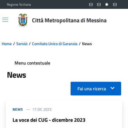
Regione Siciliana
Vai al contenuto principale
Vai al menu principale
Città Metropolitana di Messina
Home
Servizi
Comitato Unico di Garanzia
News
Menu contestuale
News
Fai una ricerca
NEWS
17 DIC 2023
La voce dei CUG - dicembre 2023