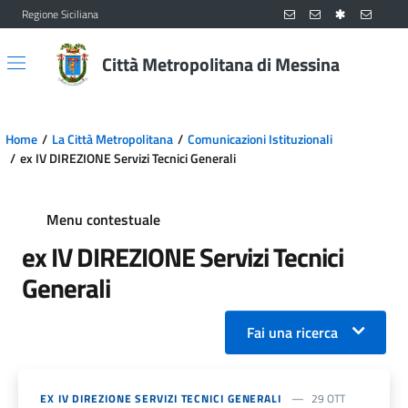
Regione Siciliana
Vai al contenuto principale
Vai al menu principale
Città Metropolitana di Messina
Home
La Città Metropolitana
Comunicazioni Istituzionali
ex IV DIREZIONE Servizi Tecnici Generali
Menu contestuale
ex IV DIREZIONE Servizi Tecnici
Generali
Fai una ricerca
EX IV DIREZIONE SERVIZI TECNICI GENERALI
29 OTT