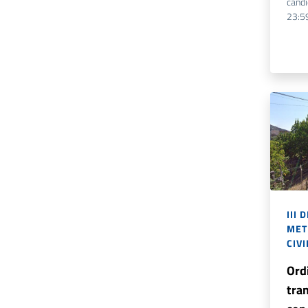
cand
23:5
III 
MET
CIVI
Ordi
tran