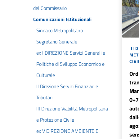
del Commissario
Comunicazioni Istituzionali
Sindaco Metropolitano
Segretario Generale
III 
ex I DIREZIONE Servizi Generali e
MET
CIVI
Politiche di Sviluppo Economico e
Ord
Culturale
tran
II Direzione Servizi Finanziari e
Mar
Tributari
0+70
auto
III Direzione Viabilità Metropolitana
dall
e Protezione Civile
ago
ex V DIREZIONE AMBIENTE E
sens