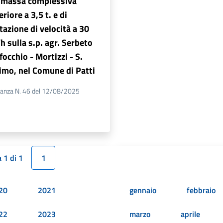
 massa complessiva
riore a 3,5 t. e di
tazione di velocità a 30
 sulla s.p. agr. Serbeto
focchio - Mortizzi - S.
imo, nel Comune di Patti
nanza N. 46 del 12/08/2025
 1 di 1
1
20
2021
gennaio
febbraio
22
2023
marzo
aprile