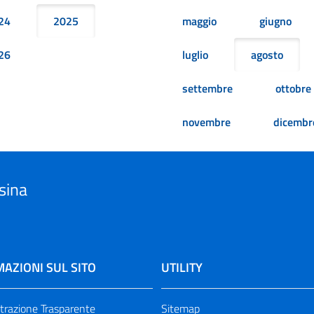
24
2025
maggio
giugno
26
luglio
agosto
settembre
ottobre
novembre
dicembr
sina
AZIONI SUL SITO
UTILITY
razione Trasparente
Sitemap