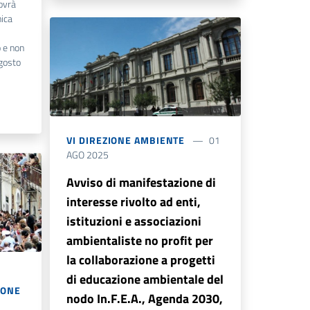
ovrà
ica
 e non
agosto
VI DIREZIONE AMBIENTE
01
AGO 2025
Avviso di manifestazione di
interesse rivolto ad enti,
istituzioni e associazioni
ambientaliste no profit per
la collaborazione a progetti
di educazione ambientale del
IONE
nodo In.F.E.A., Agenda 2030,