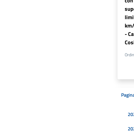
con
supe
limi
km/h
- Ca
Cos
Ordi
Pagina
20
20