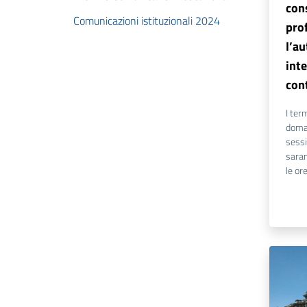
con
Comunicazioni istituzionali 2024
pro
l’a
int
cont
I ter
doman
sessi
saran
le or