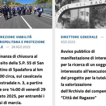
DIREZIONE VIABILITÀ
DIRETTORE GENERALE
ROPOLITANA E PROTEZIONE
AGO 2025
LE
28 AGO 2025
Avviso pubblico di
inanza di chiusura al
manifestazione di inter
sito della S.P. 55 di San
per la ricerca di un sogg
tino di Spadafora al km
interessato all'esecuzio
0 circa, sul cavalcavia
del progetto per la tutel
stradale n. 3, a partire
la valorizzazione
e ore 14:00 di venerdì 29
dell’Archivio del compe
sto 2025, per entrambi i
“Città del Ragazzo”
i di marcia.