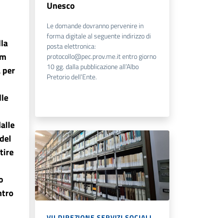
Unesco
Le domande dovranno pervenire in
forma digitale al seguente indirizzo di
lla
posta elettronica:
km
protocollo@pec.prov.me.it entro giorno
10 gg. dalla pubblicazione all’Albo
 per
Pretorio dell’Ente.
lle
alle
del
tire
o
ntro
VII DIREZIONE SERVIZI SOCIALI