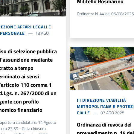
Militello Rosmarino
Ordinanza N. 44 del 06/08/2025
REZIONE AFFARI LEGALI E
 PERSONALE
18 AGO
5
iso di selezione pubblica
 l’assunzione mediante
tratto a tempo
erminato ai sensi
l’articolo 110 comma 1
 d.Lgs. n. 267/2000 di un
III DIREZIONE VIABILITÀ
gente con profilo
METROPOLITANA E PROTEZ
nomico finanziario
CIVILE
07 AGO 2025
apertura candidature: 14 Agosto
Ordinanza di revoca del
ora 23:59 - Data chiusura
provvedimento n. 14 del