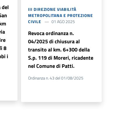
 del
III DIREZIONE VIABILITÀ
 San
METROPOLITANA E PROTEZIONE
CIVILE
01 AGO 2025
 km
via
Revoca ordinanza n.
ire
04/2025 di chiusura al
ì 8
transito al km. 6+300 della
bi i
S.p. 119 di Moreri, ricadente
nel Comune di Patti.
Ordinanza n. 43 del 01/08/2025