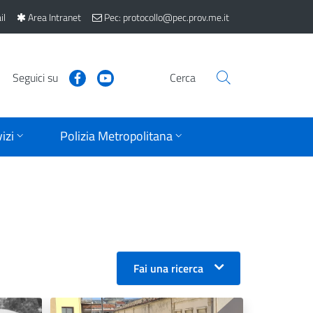
il
Area Intranet
Pec: protocollo@pec.prov.me.it
Seguici su
Cerca
izi
Polizia Metropolitana
Fai una ricerca