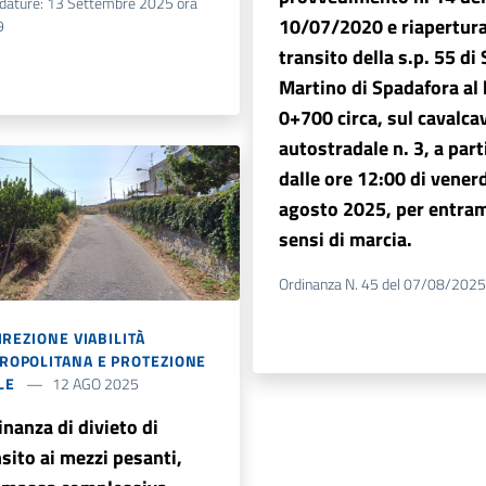
idature: 13 Settembre 2025 ora
10/07/2020 e riapertura
9
transito della s.p. 55 di
Martino di Spadafora al
0+700 circa, sul cavalca
autostradale n. 3, a part
dalle ore 12:00 di venerd
agosto 2025, per entram
sensi di marcia.
Ordinanza N. 45 del 07/08/2025
DIREZIONE VIABILITÀ
ROPOLITANA E PROTEZIONE
LE
12 AGO 2025
nanza di divieto di
sito ai mezzi pesanti,