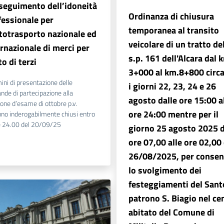
seguimento dell’idoneità
Ordinanza di chiusura
fessionale per
temporanea al transito
utotrasporto nazionale ed
veicolare di un tratto de
ernazionale di merci per
s.p. 161 dell'Alcara dal 
o di terzi
3+000 al km.8+800 circa
mini di presentazione delle
i giorni 22, 23, 24 e 26
de di partecipazione alla
agosto dalle ore 15:00 a
one d’esame di ottobre p.v.
ore 24:00 mentre per il
no inderogabilmente chiusi entro
e 24.00 del 20/09/25
giorno 25 agosto 2025 d
ore 07,00 alle ore 02,00 
26/08/2025, per consen
lo svolgimento dei
festeggiamenti del Sant
patrono S. Biagio nel ce
abitato del Comune di