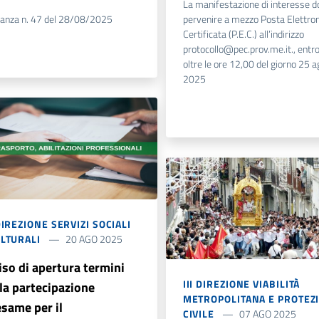
La manifestazione di interesse d
nanza n. 47 del 28/08/2025
pervenire a mezzo Posta Elettron
Certificata (P.E.C.) all’indirizzo
protocollo@pec.prov.me.it., entro
oltre le ore 12,00 del giorno 25 
2025
DIREZIONE SERVIZI SOCIALI
ULTURALI
20 AGO 2025
iso di apertura termini
III DIREZIONE VIABILITÀ
 la partecipazione
METROPOLITANA E PROTEZ
esame per il
CIVILE
07 AGO 2025