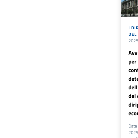
I DI
DEL
202
Avv
per
con
det
del
del
diri
eco
Data 
2025 