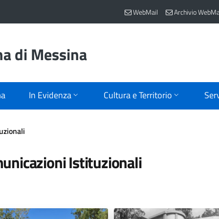
WebMail
Archivio WebMa
na di Messina
ma
In Evidenza
Cultura e Territorio
Serv
uzionali
nicazioni Istituzionali