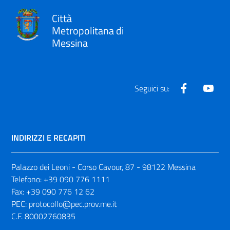
Città
Metropolitana di
Messina
Facebook
Yout
Seguici su:
INDIRIZZI E RECAPITI
Palazzo dei Leoni - Corso Cavour, 87 - 98122 Messina
Telefono:
+39 090 776 1111
Fax:
+39 090 776 12 62
PEC:
protocollo@pec.prov.me.it
C.F. 80002760835