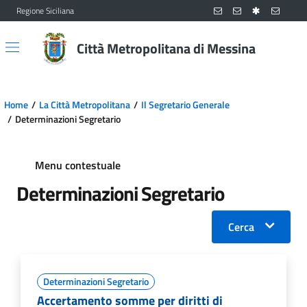
Regione Siciliana
Vai al contenuto principale
Vai al menu principale
Città Metropolitana di Messina
Home
La Città Metropolitana
Il Segretario Generale
Determinazioni Segretario
Menu contestuale
Determinazioni Segretario
Cerca
Determinazioni Segretario
Accertamento somme per diritti di