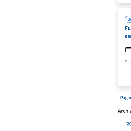
D
Fu
se
Det
Pagin
Archi
2