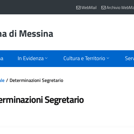
WebMail
Archivio WebMa
na di Messina
ma
In Evidenza
Cultura e Territorio
Serv
ale
Determinazioni Segretario
erminazioni Segretario