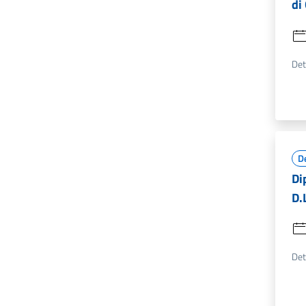
di
Det
D
Di
D.
Det