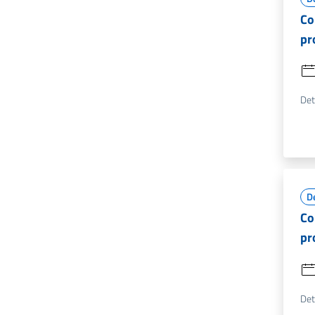
Co
pr
Det
D
Co
pr
Det