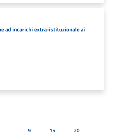
ad incarichi extra-istituzionale ai
9
15
20