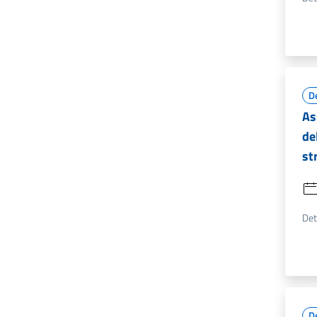
D
As
de
st
Det
D