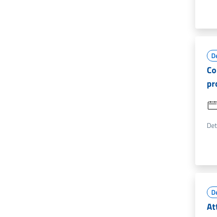
D
Co
pr
Det
D
At