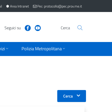
il
Area Intranet
Pec: protocollo@pec.prov.me.it
Seguici su
Cerca
izi
Polizia Metropolitana
Cerca