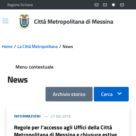
Regione Siciliana
Vai al contenuto principale
Vai al menu principale
Città Metropolitana di Messina
Home
La Città Metropolitana
News
Menu contestuale
News
Archivio storico
Cerca
INFORMAZIONI
21 GIU 2019
Regole per l’accesso agli Uffici della Città
Metropolitana di Messina e chiusure estive