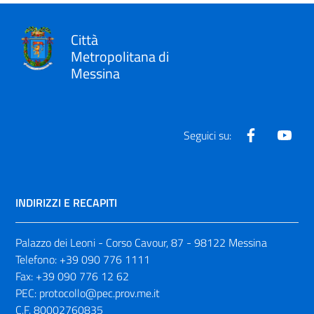
Città
Metropolitana di
Messina
Facebook
Yout
Seguici su:
INDIRIZZI E RECAPITI
Palazzo dei Leoni - Corso Cavour, 87 - 98122 Messina
Telefono:
+39 090 776 1111
Fax:
+39 090 776 12 62
PEC:
protocollo@pec.prov.me.it
C.F. 80002760835