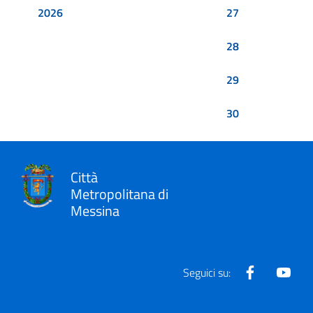
2026
27
28
29
30
Città
Metropolitana di
Messina
Facebook
Yout
Seguici su: