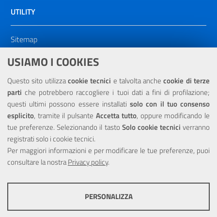
UTILITY
Sitemap
Dichiarazione di accessibilità
USIAMO I COOKIES
NOTE LEGALI
Questo sito utilizza
cookie tecnici
e talvolta anche
cookie di terze
parti
che potrebbero raccogliere i tuoi dati a fini di profilazione;
Privacy
questi ultimi possono essere installati
solo con il tuo consenso
esplicito
, tramite il pulsante
Accetta tutto
, oppure modificando le
tue preferenze. Selezionando il tasto
Solo cookie tecnici
verranno
registrati solo i cookie tecnici.
Per maggiori informazioni e per modificare le tue preferenze, puoi
Portale realizzato con la partecipazione finanziaria dell'Unione
consultare la nostra
Europea tramite i fondi del POR Sicilia 2000/2006 Misura 6.05 -
Privacy policy
.
Fondo FESR
PERSONALIZZA
COOKIE TECNICI