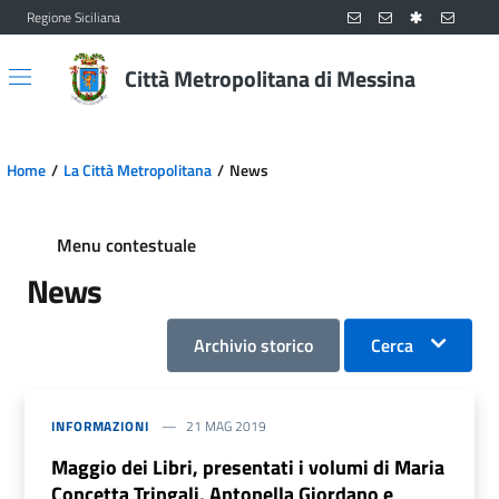
Regione Siciliana
Vai al contenuto principale
Vai al menu principale
Città Metropolitana di Messina
Home
La Città Metropolitana
News
Menu contestuale
News
Archivio storico
Cerca
INFORMAZIONI
21 MAG 2019
Maggio dei Libri, presentati i volumi di Maria
Concetta Tringali, Antonella Giordano e