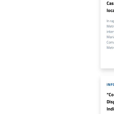
Cas
loc
In ra
Metr
inter
Maria
Coma
Metr
INF
“Co
Dis
Ind