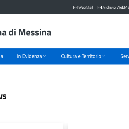
WebMail
Archivio WebMa
na di Messina
ma
In Evidenza
Cultura e Territorio
Serv
ws