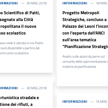
ORMAZIONI
30 MAG 2018
INFORMAZIONI
18 MAG
o Scientifico di Patti,
Progetto Metropoli
segnato alla Città
Strategiche, concluso a
ropolitana il nuovo
Palazzo dei Leoni l'inco
sso scolastico
con l'esperta dell'ANCI
sull'area tematica
ova sede è ubicata in via Padre
“Pianificazione Strategi
 sarà disponibile a partire dal
simo anno scolastico.
Analisi sulle azioni da porre sul
versante della sperimentazione i
materia di pianificazione
ORMAZIONI
30 MAG 2018
ortunistica stradale e
INFORMAZIONI
16 MAG
ione dei rifiuti, a