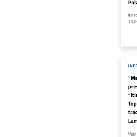
Pal
luned
INF
“Ma
pre
“Iti
Top
tra
La
Oggi 