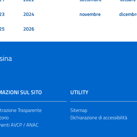
23
2024
novembre
dicembr
25
2026
sina
AZIONI SUL SITO
UTILITY
razione Trasparente
Sitemap
torio
Dichiarazione di accessibilità
enti AVCP / ANAC