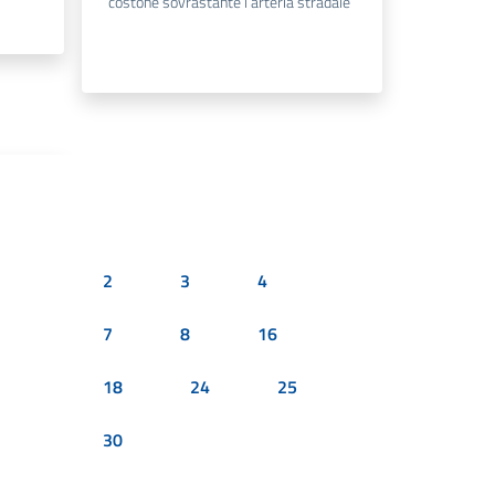
costone sovrastante l’arteria stradale
2
3
4
7
8
16
18
24
25
30