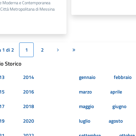
te Moderna e Contemporanea
a Città Metropolitana di Messina
 1 di 2
1
2
Pagina successiva
Ultima pagina
io Storico
13
2014
gennaio
febbraio
15
2016
marzo
aprile
17
2018
maggio
giugno
19
2020
luglio
agosto
21
2022
settembre
ottobre