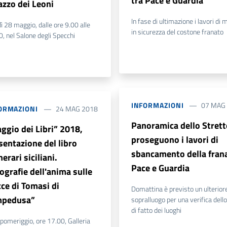
tra Pace e Guardia
azzo dei Leoni
In fase di ultimazione i lavori di
ì 28 maggio, dalle ore 9.00 alle
in sicurezza del costone franato
13.00, nel Salone degli Specchi
INFORMAZIONI
07 MAG
ORMAZIONI
24 MAG 2018
Panoramica dello Strett
ggio dei Libri” 2018,
proseguono i lavori di
sentazione del libro
sbancamento della frana
nerari siciliani.
Pace e Guardia
ografie dell'anima sulle
cce di Tomasi di
Domattina è previsto un ulterior
mpedusa”
sopralluogo per una verifica dell
di fatto dei luoghi
pomeriggio, ore 17.00, Galleria