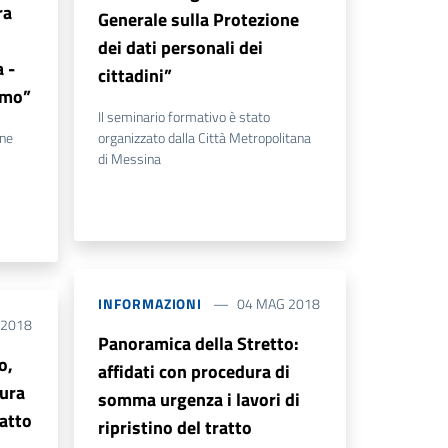
ra
Generale sulla Protezione
dei dati personali dei
 -
cittadini”
smo”
Il seminario formativo è stato
one
organizzato dalla Città Metropolitana
di Messina
INFORMAZIONI
04 MAG 2018
 2018
Panoramica della Stretto:
o,
affidati con procedura di
ura
somma urgenza i lavori di
ratto
ripristino del tratto