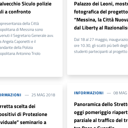
alvecchio Siculo polizie
Palazzo dei Leoni, most
ali a confronto
fotografica del progetto
“Messina, la Città Nuova
ppresentanza della Città
dal Liberty al Razionali
opolitana di Messina sono
venuti il Segretario Generale avv.
Dal 18 al 27 maggio, inaugurazi
 Angela Caponetti e il
ore 10.30, gli scatti più belli degli
ndante della Polizia
studenti partecipanti al progetto
opolitana Antonino Triolo
INFORMAZIONI
08 MAG
ORMAZIONI
25 MAG 2018
Panoramica dello Strett
rretta scelta dei
oggi pomeriggio riapert
positivi di Protezione
parziale al traffico del t
ividuale” seminario a