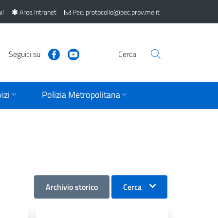
il
Area Intranet
Pec: protocollo@pec.prov.me.it
Seguici su
Cerca
izi
Polizia Metropolitana
Archivio storico
Cerca