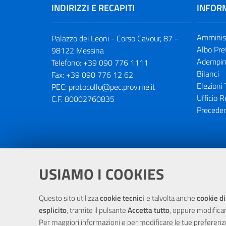
INDIRIZZI E RECAPITI
INFORM
Amminist
Palazzo dei Leoni - Corso Cavour, 87 -
Albo Pre
98122 Messina
Adempim
Telefono:
+39 090 776 1111
Bilanci
Fax:
+39 090 776 12 62
Elezioni 
PEC:
protocollo@pec.prov.me.it
Ufficio R
C.F. 80002760835
Preceden
Portale realizzato con la partecipaz
USIAMO I COOKIES
Questo sito utilizza
cookie tecnici
e talvolta anche
cookie di
esplicito
, tramite il pulsante
Accetta tutto
, oppure modifica
Per maggiori informazioni e per modificare le tue preferenz