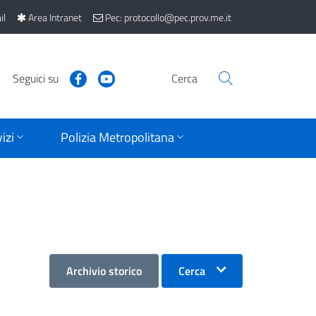
il
Area Intranet
Pec: protocollo@pec.prov.me.it
Seguici su
Cerca
izi
Polizia Metropolitana
Archivio storico
Cerca