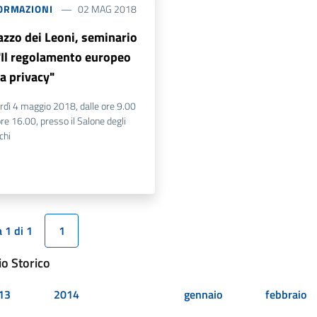
ORMAZIONI
02 MAG 2018
azzo dei Leoni, seminario
"Il regolamento europeo
la privacy"
rdì 4 maggio 2018, dalle ore 9.00
ore 16.00, presso il Salone degli
chi
 1 di 1
1
io Storico
13
2014
gennaio
febbraio