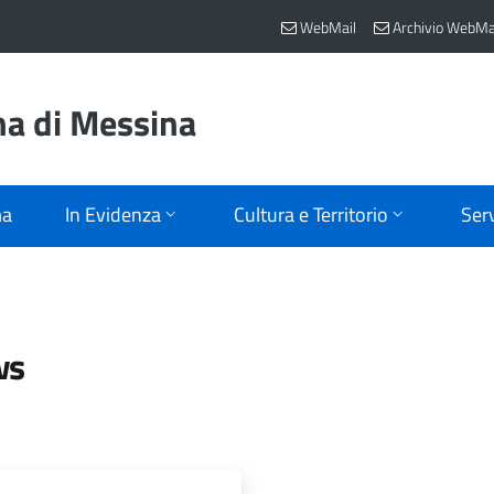
WebMail
Archivio WebMa
na di Messina
ma
In Evidenza
Cultura e Territorio
Serv
ws