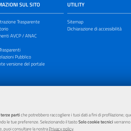
AZIONI SUL SITO
UTILITY
razione Trasparente
Sitemap
torio
Dichiarazione di accessibilità
enti AVCP / ANAC
Trasparenti
elazioni Pubblico
te versione del portale
ione finanziaria dell'Unione Europea tramite i fondi del POR Sicil
 terze parti
che potrebbero raccogliere i tuoi dati a fini di profilazione; q
ndo le tue preferenze. Selezionando il tasto
Solo cookie tecnici
verranno r
e, puoi consultare la nostra
Privacy policy
.