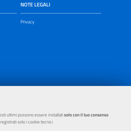
NOTE LEGALI
Privacy
ia 2000/2006 Misura 6.05 - Fondo FESR
uesti ultimi possono essere installati
solo con il tuo consenso
egistrati solo i cookie tecnici.