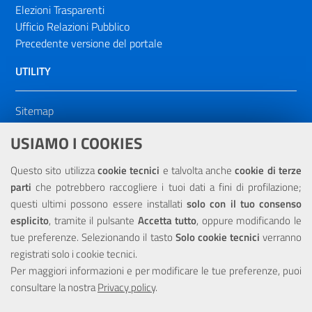
Elezioni Trasparenti
Ufficio Relazioni Pubblico
Precedente versione del portale
UTILITY
Sitemap
Dichiarazione di accessibilità
USIAMO I COOKIES
NOTE LEGALI
Questo sito utilizza
cookie tecnici
e talvolta anche
cookie di terze
parti
che potrebbero raccogliere i tuoi dati a fini di profilazione;
Privacy
questi ultimi possono essere installati
solo con il tuo consenso
esplicito
, tramite il pulsante
Accetta tutto
, oppure modificando le
tue preferenze. Selezionando il tasto
Solo cookie tecnici
verranno
registrati solo i cookie tecnici.
Per maggiori informazioni e per modificare le tue preferenze, puoi
Portale realizzato con la partecipazione finanziaria dell'Unione
consultare la nostra
Europea tramite i fondi del POR Sicilia 2000/2006 Misura 6.05 -
Privacy policy
.
Fondo FESR