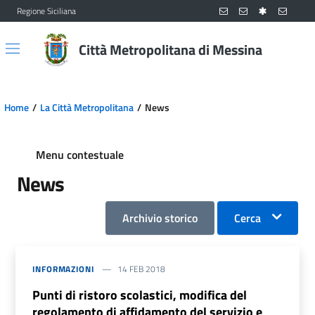
Regione Siciliana
Vai al contenuto principale
Vai al menu principale
Città Metropolitana di Messina
Home
La Città Metropolitana
News
Menu contestuale
News
Archivio storico
Cerca
INFORMAZIONI
14 FEB 2018
Punti di ristoro scolastici, modifica del
regolamento di affidamento del servizio e