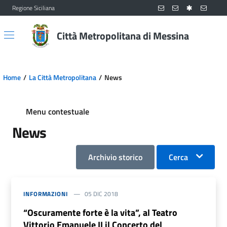
Regione Siciliana
Vai al contenuto principale
Vai al menu principale
Città Metropolitana di Messina
Home
La Città Metropolitana
News
Menu contestuale
News
Archivio storico
Cerca
INFORMAZIONI
05 DIC 2018
“Oscuramente forte è la vita”, al Teatro
Vittorio Emanuele II il Concerto del