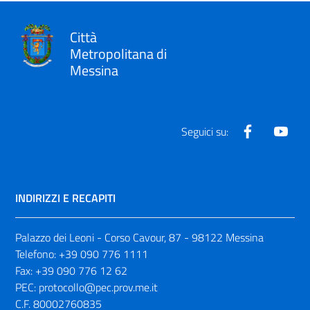
Città
Metropolitana di
Messina
Facebook
Yout
Seguici su:
INDIRIZZI E RECAPITI
Palazzo dei Leoni - Corso Cavour, 87 - 98122 Messina
Telefono:
+39 090 776 1111
Fax:
+39 090 776 12 62
PEC:
protocollo@pec.prov.me.it
C.F. 80002760835