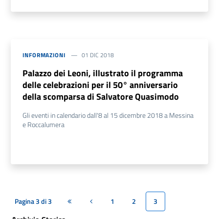
INFORMAZIONI
01 DIC 2018
Palazzo dei Leoni, illustrato il programma
delle celebrazioni per il 50° anniversario
della scomparsa di Salvatore Quasimodo
Gli eventi in calendario dall'8 al 15 dicembre 2018 a Messina
e Roccalumera
Pagina 3 di 3
1
2
3
Prima pagina
Pagina precedente