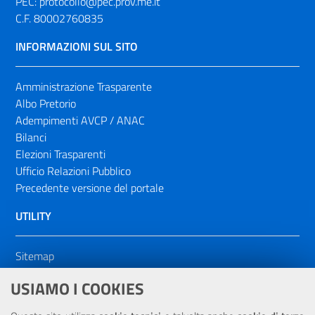
PEC:
protocollo@pec.prov.me.it
C.F. 80002760835
INFORMAZIONI SUL SITO
Amministrazione Trasparente
Albo Pretorio
Adempimenti AVCP / ANAC
Bilanci
Elezioni Trasparenti
Ufficio Relazioni Pubblico
Precedente versione del portale
UTILITY
Sitemap
Dichiarazione di accessibilità
USIAMO I COOKIES
NOTE LEGALI