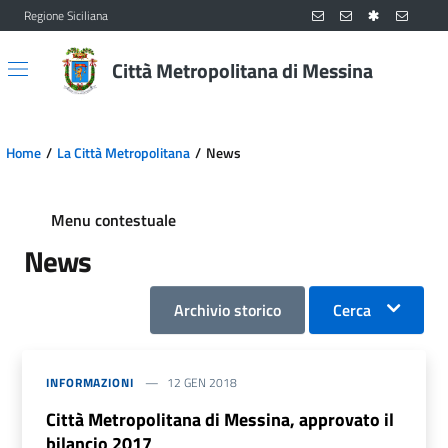
Regione Siciliana
Vai al contenuto principale
Vai al menu principale
Città Metropolitana di Messina
Home
La Città Metropolitana
News
Menu contestuale
News
Archivio storico
Cerca
INFORMAZIONI
12 GEN 2018
Città Metropolitana di Messina, approvato il
bilancio 2017