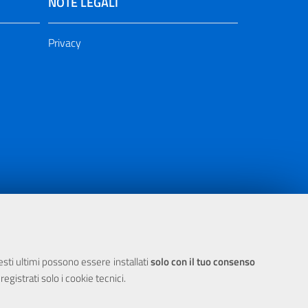
NOTE LEGALI
Privacy
ia 2000/2006 Misura 6.05 - Fondo FESR
uesti ultimi possono essere installati
solo con il tuo consenso
egistrati solo i cookie tecnici.