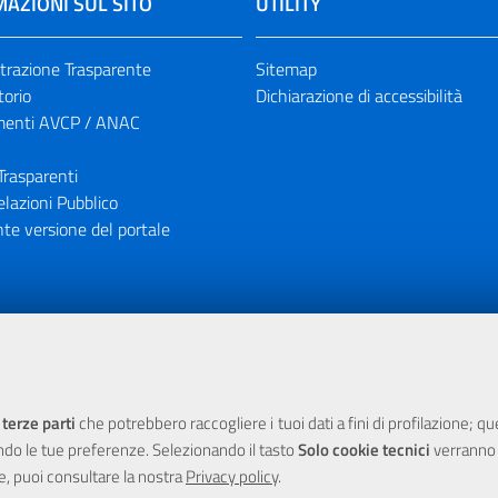
AZIONI SUL SITO
UTILITY
razione Trasparente
Sitemap
torio
Dichiarazione di accessibilità
enti AVCP / ANAC
Trasparenti
elazioni Pubblico
te versione del portale
ione finanziaria dell'Unione Europea tramite i fondi del POR Sicil
 terze parti
che potrebbero raccogliere i tuoi dati a fini di profilazione; q
ndo le tue preferenze. Selezionando il tasto
Solo cookie tecnici
verranno r
e, puoi consultare la nostra
Privacy policy
.