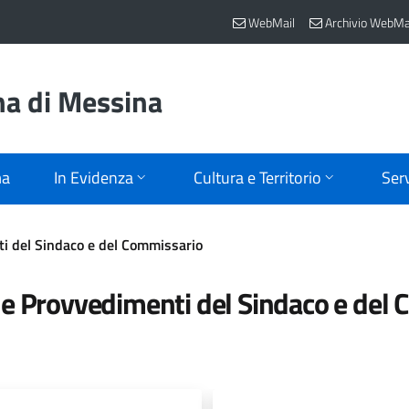
WebMail
Archivio WebMa
na di Messina
ma
In Evidenza
Cultura e Territorio
Serv
ti del Sindaco e del Commissario
i e Provvedimenti del Sindaco e del