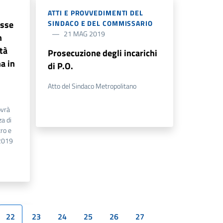
ATTI E PROVVEDIMENTI DEL
esse
SINDACO E DEL COMMISSARIO
21 MAG 2019
n
tà
Prosecuzione degli incarichi
a in
di P.O.
Atto del Sindaco Metropolitano
ovrà
za di
ro e
.2019
22
23
24
25
26
27