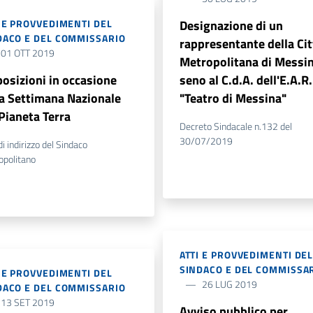
I E PROVVEDIMENTI DEL
Designazione di un
DACO E DEL COMMISSARIO
rappresentante della Cit
01 OTT 2019
Metropolitana di Messin
posizioni in occasione
seno al C.d.A. dell'E.A.R.
la Settimana Nazionale
"Teatro di Messina"
 Pianeta Terra
Decreto Sindacale n.132 del
30/07/2019
di indirizzo del Sindaco
opolitano
ATTI E PROVVEDIMENTI DE
SINDACO E DEL COMMISSA
I E PROVVEDIMENTI DEL
26 LUG 2019
DACO E DEL COMMISSARIO
13 SET 2019
Avviso pubblico per