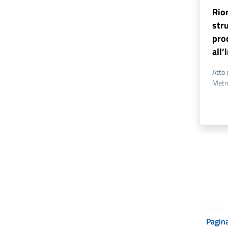
Rio
stru
proc
all’
Atto 
Metr
Pagina