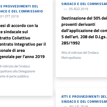
SINDACO E DEL COMMISSA
I E PROVVEDIMENTI DEL
05 AGO 2019
DACO E DEL COMMISSARIO
01 OTT 2019
Destinazione del 50% de
proventi derivanti
esi di accordo con la
dall'applicazione del c
te sindacale sul
5 dell'art. 208 del D.Lgs.
tratto Collettivo
285/1992
ntrato Integrativo per il
sonale di area
Atto di indirizzo del Sindaco
igenziale per l'anno 2019
Metropolitano
di indirizzo del Sindaco
politano alla Delegazione
ante di parte pubblica
ATTI E PROVVEDIMENTI DE
SINDACO E DEL COMMISSA
30 LUG 2019