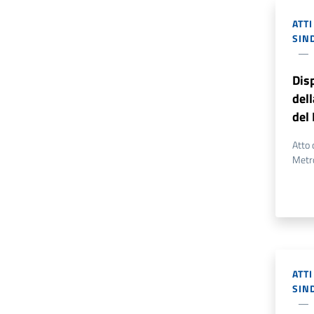
ATT
SIN
Dis
del
del
Atto 
Metr
ATT
SIN