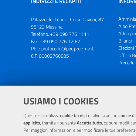
INDIRIZZI E RECAPITI
INFORM
Amminist
Palazzo dei Leoni - Corso Cavour, 87 -
Albo Pre
98122 Messina
Adempim
Telefono:
+39 090 776 1111
Bilanci
Fax:
+39 090 776 12 62
Elezioni 
PEC:
protocollo@pec.prov.me.it
Ufficio R
C.F. 80002760835
Preceden
Portale realizzato con la partecipaz
USIAMO I COOKIES
Questo sito utilizza
cookie tecnici
e talvolta anche
cookie di
esplicito
, tramite il pulsante
Accetta tutto
, oppure modifica
Per maggiori informazioni e per modificare le tue preferenz