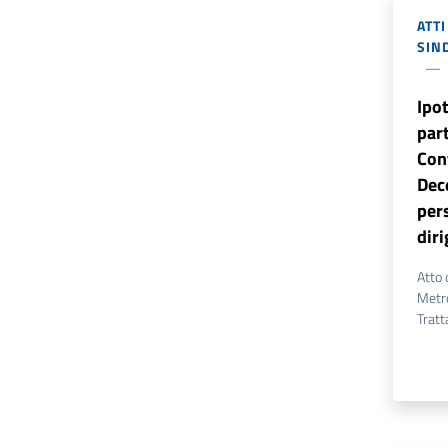
ATT
SIN
Ipot
par
Con
Dece
per
dir
Atto 
Metro
Tratt