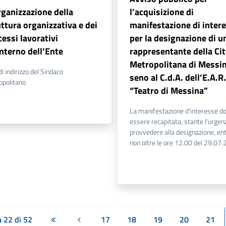
rganizzazione della
l’acquisizione di
ttura organizzativa e dei
manifestazione di inter
essi lavorativi
per la designazione di u
interno dell’Ente
rappresentante della Cit
Metropolitana di Messin
di indirizzo del Sindaco
seno al C.d.A. dell’E.A.R.
opolitano
“Teatro di Messina”
La manifestazione d'interesse d
essere recapitata, stante l'urgen
provvedere alla designazione, ent
non oltre le ore 12.00 del 29.07
 22 di 52
17
18
19
20
21
Prima pagina
Pagina precedente