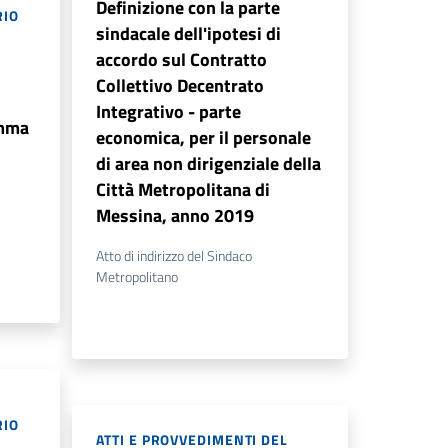
Definizione con la parte
RIO
sindacale dell'ipotesi di
accordo sul Contratto
i
Collettivo Decentrato
Integrativo - parte
omma
economica, per il personale
di area non dirigenziale della
Città Metropolitana di
Messina, anno 2019
Atto di indirizzo del Sindaco
Metropolitano
L
RIO
ATTI E PROVVEDIMENTI DEL