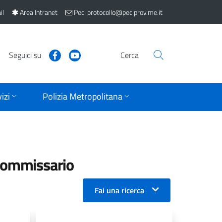
il
Area Intranet
Pec: protocollo@pec.prov.me.it
Seguici su
Cerca
izi
Polizia Metropolitana
 Commissario
Fai una ricerca