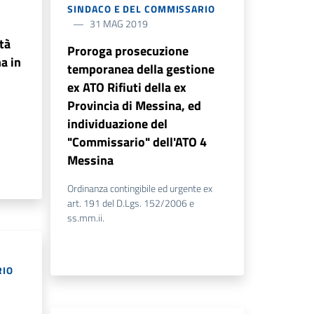
SINDACO E DEL COMMISSARIO
31 MAG 2019
tà
Proroga prosecuzione
a in
temporanea della gestione
ex ATO Rifiuti della ex
Provincia di Messina, ed
individuazione del
"Commissario" dell'ATO 4
Messina
Ordinanza contingibile ed urgente ex
art. 191 del D.Lgs. 152/2006 e
ss.mm.ii.
L
RIO