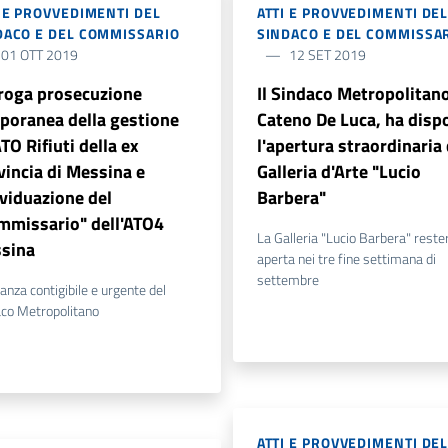
I E PROVVEDIMENTI DEL
ATTI E PROVVEDIMENTI DE
DACO E DEL COMMISSARIO
SINDACO E DEL COMMISSA
01 OTT 2019
12 SET 2019
roga prosecuzione
Il Sindaco Metropolitano
poranea della gestione
Cateno De Luca, ha disp
TO Rifiuti della ex
l'apertura straordinaria 
vincia di Messina e
Galleria d'Arte "Lucio
ividuazione del
Barbera"
mmissario" dell'ATO4
La Galleria "Lucio Barbera" reste
sina
aperta nei tre fine settimana di
settembre
anza contigibile e urgente del
co Metropolitano
ATTI E PROVVEDIMENTI DE