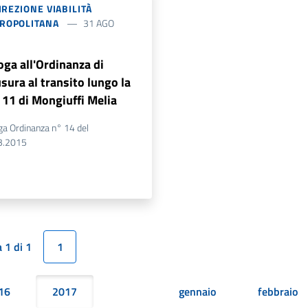
DIREZIONE VIABILITÀ
ROPOLITANA
31 AGO
7
oga all'Ordinanza di
sura al transito lungo la
 11 di Mongiuffi Melia
a Ordinanza n° 14 del
3.2015
 1 di 1
1
16
2017
gennaio
febbraio