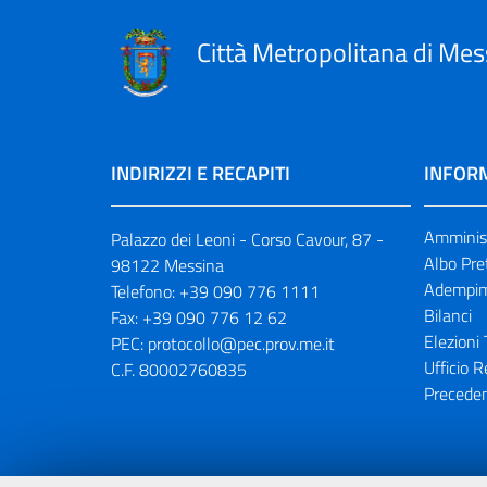
Città Metropolitana di Mes
INDIRIZZI E RECAPITI
INFORM
Amminist
Palazzo dei Leoni - Corso Cavour, 87 -
Albo Pre
98122 Messina
Adempim
Telefono:
+39 090 776 1111
Bilanci
Fax:
+39 090 776 12 62
Elezioni 
PEC:
protocollo@pec.prov.me.it
Ufficio R
C.F. 80002760835
Preceden