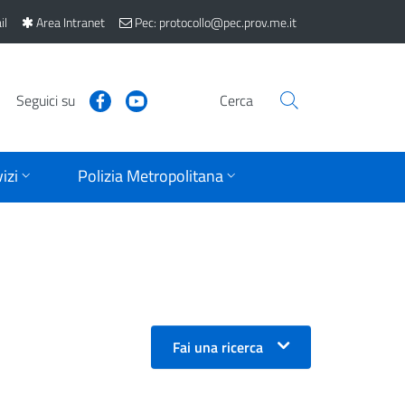
il
Area Intranet
Pec: protocollo@pec.prov.me.it
Seguici su
Cerca
izi
Polizia Metropolitana
Fai una ricerca