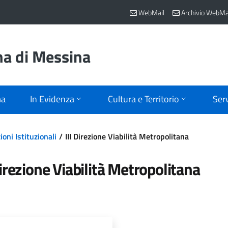
WebMail
Archivio WebMa
na di Messina
ma
In Evidenza
Cultura e Territorio
Serv
oni Istituzionali
III Direzione Viabilità Metropolitana
Direzione Viabilità Metropolitana