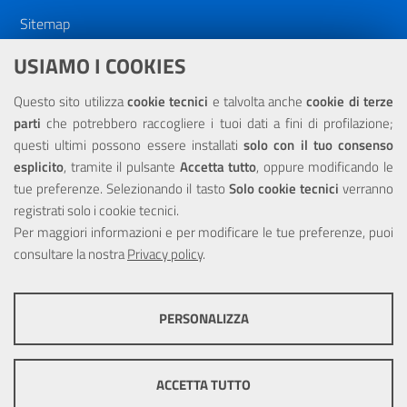
Sitemap
Dichiarazione di accessibilità
USIAMO I COOKIES
NOTE LEGALI
Questo sito utilizza
cookie tecnici
e talvolta anche
cookie di terze
parti
che potrebbero raccogliere i tuoi dati a fini di profilazione;
Privacy
questi ultimi possono essere installati
solo con il tuo consenso
esplicito
, tramite il pulsante
Accetta tutto
, oppure modificando le
tue preferenze. Selezionando il tasto
Solo cookie tecnici
verranno
registrati solo i cookie tecnici.
Per maggiori informazioni e per modificare le tue preferenze, puoi
Portale realizzato con la partecipazione finanziaria dell'Unione
consultare la nostra
Europea tramite i fondi del POR Sicilia 2000/2006 Misura 6.05 -
Privacy policy
.
Fondo FESR
PERSONALIZZA
COOKIE TECNICI
Questi cookie consentono la corretta navigazione del sito e la rendono
ACCETTA TUTTO
ottimale per ogni utente. Essi non raccolgono i tuoi dati e le tue