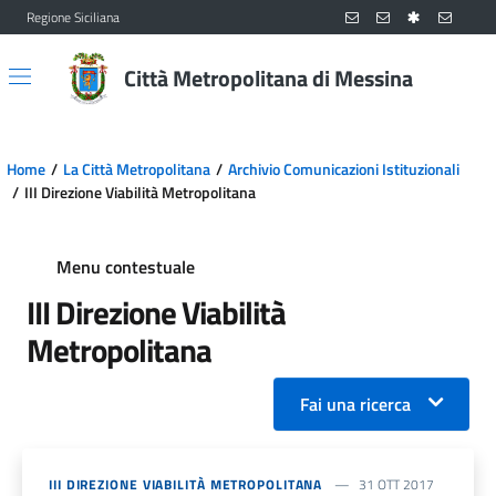
Regione Siciliana
Vai al contenuto principale
Vai al menu principale
Città Metropolitana di Messina
Home
La Città Metropolitana
Archivio Comunicazioni Istituzionali
III Direzione Viabilità Metropolitana
Menu contestuale
III Direzione Viabilità
Metropolitana
Fai una ricerca
III DIREZIONE VIABILITÀ METROPOLITANA
31 OTT 2017