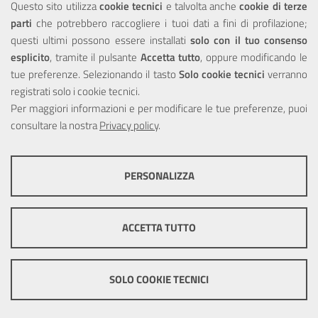
Questo sito utilizza
cookie tecnici
e talvolta anche
cookie di terze
parti
che potrebbero raccogliere i tuoi dati a fini di profilazione;
Privacy
questi ultimi possono essere installati
solo con il tuo consenso
esplicito
, tramite il pulsante
Accetta tutto
, oppure modificando le
tue preferenze. Selezionando il tasto
Solo cookie tecnici
verranno
registrati solo i cookie tecnici.
Per maggiori informazioni e per modificare le tue preferenze, puoi
Portale realizzato con la partecipazione finanziaria dell'Unione
consultare la nostra
Europea tramite i fondi del POR Sicilia 2000/2006 Misura 6.05 -
Privacy policy
.
Fondo FESR
PERSONALIZZA
COOKIE TECNICI
Questi cookie consentono la corretta navigazione del sito e la rendono
ACCETTA TUTTO
ottimale per ogni utente. Essi non raccolgono i tuoi dati e le tue
informazioni di navigazione per scopi di marketing e profilazione, e
pertanto possono essere utilizzati senza bisogno di acquisire il tuo
© Copyright 2025 Città Metropolitana di Messina -
Credits
|
consenso.
SOLO COOKIE TECNICI
Impostazioni Cookie
Mostra altre informazioni