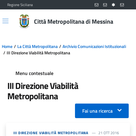
Regione Siciliana
Vai al contenuto principale
Vai al menu principale
Città Metropolitana di Messina
Home
La Città Metropolitana
Archivio Comunicazioni Istituzionali
III Direzione Viabilità Metropolitana
Menu contestuale
III Direzione Viabilità
Metropolitana
Fai una ricerca
III DIREZIONE VIABILITÀ METROPOLITANA
21 OTT 2016