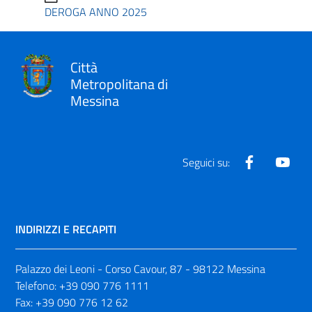
DEROGA ANNO 2025
Città
Metropolitana di
Messina
Facebook
Yout
Seguici su:
INDIRIZZI E RECAPITI
Palazzo dei Leoni - Corso Cavour, 87 - 98122 Messina
Telefono:
+39 090 776 1111
Fax:
+39 090 776 12 62