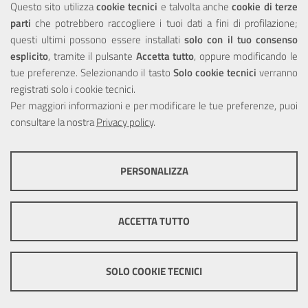
Questo sito utilizza
cookie tecnici
e talvolta anche
cookie di terze
parti
che potrebbero raccogliere i tuoi dati a fini di profilazione;
Privacy
questi ultimi possono essere installati
solo con il tuo consenso
esplicito
, tramite il pulsante
Accetta tutto
, oppure modificando le
tue preferenze. Selezionando il tasto
Solo cookie tecnici
verranno
registrati solo i cookie tecnici.
Per maggiori informazioni e per modificare le tue preferenze, puoi
Portale realizzato con la partecipazione finanziaria dell'Unione
consultare la nostra
Europea tramite i fondi del POR Sicilia 2000/2006 Misura 6.05 -
Privacy policy
.
Fondo FESR
PERSONALIZZA
COOKIE TECNICI
Questi cookie consentono la corretta navigazione del sito e la rendono
ACCETTA TUTTO
ottimale per ogni utente. Essi non raccolgono i tuoi dati e le tue
informazioni di navigazione per scopi di marketing e profilazione, e
pertanto possono essere utilizzati senza bisogno di acquisire il tuo
© Copyright 2025 Città Metropolitana di Messina -
Credits
|
consenso.
SOLO COOKIE TECNICI
Impostazioni Cookie
Mostra altre informazioni