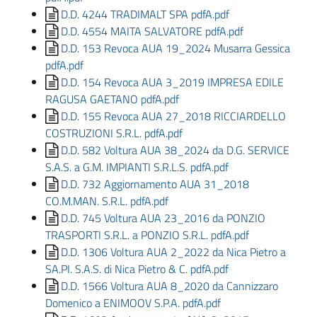
D.D. 4244 TRADIMALT SPA pdfA.pdf
D.D. 4554 MAITA SALVATORE pdfA.pdf
D.D. 153 Revoca AUA 19_2024 Musarra Gessica
pdfA.pdf
D.D. 154 Revoca AUA 3_2019 IMPRESA EDILE
RAGUSA GAETANO pdfA.pdf
D.D. 155 Revoca AUA 27_2018 RICCIARDELLO
COSTRUZIONI S.R.L. pdfA.pdf
D.D. 582 Voltura AUA 38_2024 da D.G. SERVICE
S.A.S. a G.M. IMPIANTI S.R.L.S. pdfA.pdf
D.D. 732 Aggiornamento AUA 31_2018
CO.M.MAN. S.R.L. pdfA.pdf
D.D. 745 Voltura AUA 23_2016 da PONZIO
TRASPORTI S.R.L. a PONZIO S.R.L. pdfA.pdf
D.D. 1306 Voltura AUA 2_2022 da Nica Pietro a
SA.PI. S.A.S. di Nica Pietro & C. pdfA.pdf
D.D. 1566 Voltura AUA 8_2020 da Cannizzaro
Domenico a ENIMOOV S.P.A. pdfA.pdf