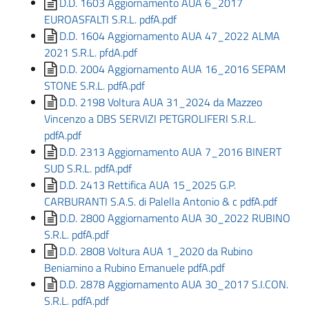
D.D. 1603 Aggiornamento AUA 6_2017
EUROASFALTI S.R.L. pdfA.pdf
D.D. 1604 Aggiornamento AUA 47_2022 ALMA
2021 S.R.L. pfdA.pdf
D.D. 2004 Aggiornamento AUA 16_2016 SEPAM
STONE S.R.L. pdfA.pdf
D.D. 2198 Voltura AUA 31_2024 da Mazzeo
Vincenzo a DBS SERVIZI PETGROLIFERI S.R.L.
pdfA.pdf
D.D. 2313 Aggiornamento AUA 7_2016 BINERT
SUD S.R.L. pdfA.pdf
D.D. 2413 Rettifica AUA 15_2025 G.P.
CARBURANTI S.A.S. di Palella Antonio & c pdfA.pdf
D.D. 2800 Aggiornamento AUA 30_2022 RUBINO
S.R.L. pdfA.pdf
D.D. 2808 Voltura AUA 1_2020 da Rubino
Beniamino a Rubino Emanuele pdfA.pdf
D.D. 2878 Aggiornamento AUA 30_2017 S.I.CON.
S.R.L. pdfA.pdf