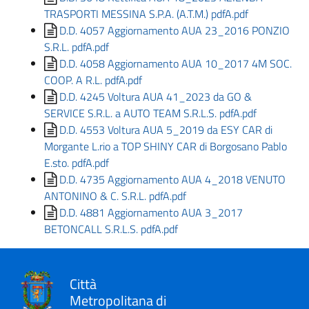
TRASPORTI MESSINA S.P.A. (A.T.M.) pdfA.pdf
D.D. 4057 Aggiornamento AUA 23_2016 PONZIO
S.R.L. pdfA.pdf
D.D. 4058 Aggiornamento AUA 10_2017 4M SOC.
COOP. A R.L. pdfA.pdf
D.D. 4245 Voltura AUA 41_2023 da GO &
SERVICE S.R.L. a AUTO TEAM S.R.L.S. pdfA.pdf
D.D. 4553 Voltura AUA 5_2019 da ESY CAR di
Morgante L.rio a TOP SHINY CAR di Borgosano Pablo
E.sto. pdfA.pdf
D.D. 4735 Aggiornamento AUA 4_2018 VENUTO
ANTONINO & C. S.R.L. pdfA.pdf
D.D. 4881 Aggiornamento AUA 3_2017
BETONCALL S.R.L.S. pdfA.pdf
Città
Metropolitana di