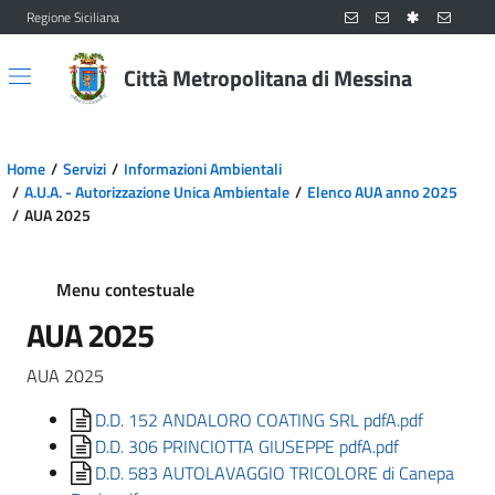
Regione Siciliana
Vai al contenuto principale
Vai al menu principale
Città Metropolitana di Messina
Home
Servizi
Informazioni Ambientali
A.U.A. - Autorizzazione Unica Ambientale
Elenco AUA anno 2025
AUA 2025
Menu contestuale
AUA 2025
AUA 2025
D.D. 152 ANDALORO COATING SRL pdfA.pdf
D.D. 306 PRINCIOTTA GIUSEPPE pdfA.pdf
D.D. 583 AUTOLAVAGGIO TRICOLORE di Canepa