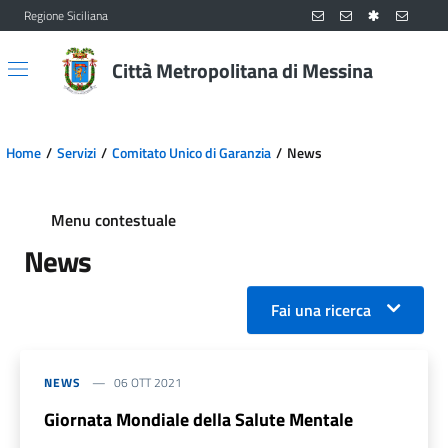
Regione Siciliana
Vai al contenuto principale
Vai al menu principale
Città Metropolitana di Messina
Home
Servizi
Comitato Unico di Garanzia
News
Menu contestuale
News
Fai una ricerca
NEWS
06 OTT 2021
Giornata Mondiale della Salute Mentale