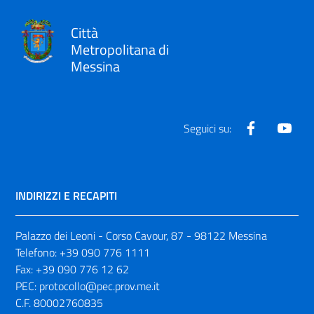
Città
Metropolitana di
Messina
Facebook
Yout
Seguici su:
INDIRIZZI E RECAPITI
Palazzo dei Leoni - Corso Cavour, 87 - 98122 Messina
Telefono:
+39 090 776 1111
Fax:
+39 090 776 12 62
PEC:
protocollo@pec.prov.me.it
C.F. 80002760835