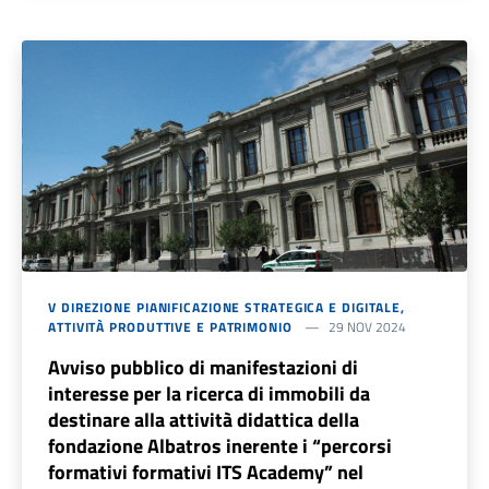
V DIREZIONE PIANIFICAZIONE STRATEGICA E DIGITALE,
ATTIVITÀ PRODUTTIVE E PATRIMONIO
29 NOV 2024
Avviso pubblico di manifestazioni di
interesse per la ricerca di immobili da
destinare alla attività didattica della
fondazione Albatros inerente i “percorsi
formativi formativi ITS Academy” nel