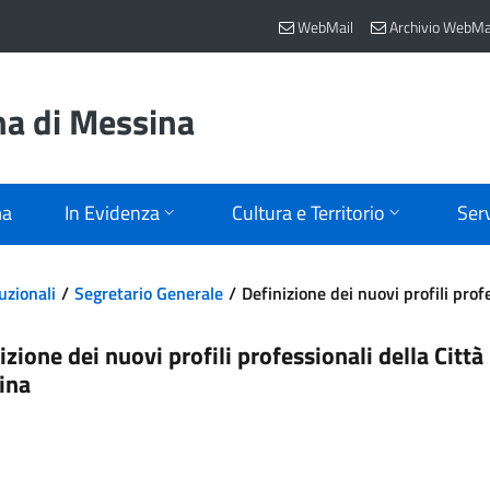
WebMail
Archivio WebMa
na di Messina
ma
In Evidenza
Cultura e Territorio
Serv
uzionali
Segretario Generale
Definizione dei nuovi profili pro
izione dei nuovi profili professionali della Citt
ina