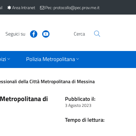
il
Area Intranet
Pec: protocollo@pec.prov.me.it
Seguici su
Cerca
izi
Polizia Metropolitana
fessionali della Città Metropolitana di Messina
à Metropolitana di
Pubblicato il:
3 Agosto 2023
Tempo di lettura: