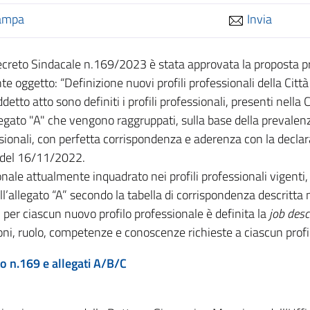
ampa
Invia
creto Sindacale n.169/2023 è stata approvata la proposta pr
e oggetto: “Definizione nuovi profili professionali della Citt
detto atto sono definiti i profili professionali, presenti nell
legato "A" che vengono raggruppati, sulla base della prevalen
ionali, con perfetta corrispondenza e aderenza con la declarato
 del 16/11/2022.
onale attualmente inquadrato nei profili professionali vigenti,
all’allegato “A” secondo la tabella di corrispondenza descritta n
, per ciascun nuovo profilo professionale è definita la
job desc
ni, ruolo, competenze e conoscenze richieste a ciascun profil
o n.169 e allegati A/B/C