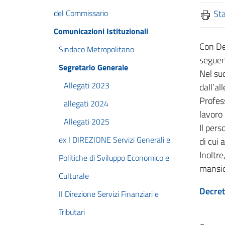
del Commissario
St
Comunicazioni Istituzionali
Con De
Sindaco Metropolitano
seguent
Segretario Generale
Nel sud
Allegati 2023
dall’al
Profess
allegati 2024
lavoro
Allegati 2025
Il pers
ex I DIREZIONE Servizi Generali e
di cui 
Inoltre
Politiche di Sviluppo Economico e
mansio
Culturale
Decret
II Direzione Servizi Finanziari e
Tributari