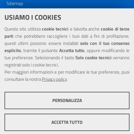
Sitemap
Dichiarazione di accessibilità
USIAMO I COOKIES
NOTE LEGALI
Questo sito utilizza
cookie tecnici
e talvolta anche
cookie di terze
parti
che potrebbero raccogliere i tuoi dati a fini di profilazione;
Privacy
questi ultimi possono essere installati
solo con il tuo consenso
esplicito
, tramite il pulsante
Accetta tutto
, oppure modificando le
tue preferenze. Selezionando il tasto
Solo cookie tecnici
verranno
registrati solo i cookie tecnici.
Per maggiori informazioni e per modificare le tue preferenze, puoi
Portale realizzato con la partecipazione finanziaria dell'Unione
Europea tramite i fondi del POR Sicilia 2000/2006 Misura 6.05 -
consultare la nostra
Privacy policy
.
Fondo FESR
PERSONALIZZA
COOKIE TECNICI
Questi cookie consentono la corretta navigazione del sito e la rendono
ACCETTA TUTTO
ottimale per ogni utente. Essi non raccolgono i tuoi dati e le tue
informazioni di navigazione per scopi di marketing e profilazione, e