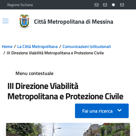
Regione Siciliana
Vai al contenuto principale
Vai al menu principale
Città Metropolitana di Messina
Home
La Città Metropolitana
Comunicazioni Istituzionali
III Direzione Viabilità Metropolitana e Protezione Civile
Menu contestuale
III Direzione Viabilità
Metropolitana e Protezione Civile
Fai una ricerca