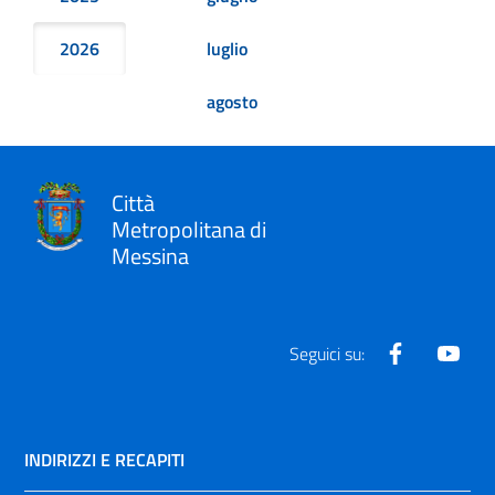
2026
luglio
agosto
Città
Metropolitana di
Messina
Facebook
Yout
Seguici su:
INDIRIZZI E RECAPITI