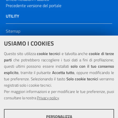
Precedente versione del portale
UTILITY
Sitemap
Dichiarazione di accessibilità
USIAMO I COOKIES
NOTE LEGALI
Questo sito utilizza
cookie tecnici
e talvolta anche
cookie di terze
parti
che potrebbero raccogliere i tuoi dati a fini di profilazione;
Privacy
questi ultimi possono essere installati
solo con il tuo consenso
esplicito
, tramite il pulsante
Accetta tutto
, oppure modificando le
tue preferenze. Selezionando il tasto
Solo cookie tecnici
verranno
registrati solo i cookie tecnici.
Per maggiori informazioni e per modificare le tue preferenze, puoi
Portale realizzato con la partecipazione finanziaria dell'Unione
consultare la nostra
Europea tramite i fondi del POR Sicilia 2000/2006 Misura 6.05 -
Privacy policy
.
Fondo FESR
PERSONALIZZA