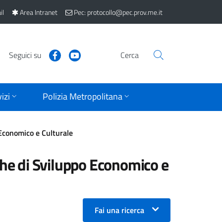
il
Area Intranet
Pec: protocollo@pec.prov.me.it
Seguici su
Cerca
izi
Polizia Metropolitana
 Economico e Culturale
iche di Sviluppo Economico e
Fai una ricerca