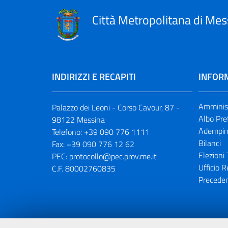
Città Metropolitana di Mes
INDIRIZZI E RECAPITI
INFORM
Amminist
Palazzo dei Leoni - Corso Cavour, 87 -
Albo Pre
98122 Messina
Adempim
Telefono:
+39 090 776 1111
Bilanci
Fax:
+39 090 776 12 62
Elezioni 
PEC:
protocollo@pec.prov.me.it
Ufficio R
C.F. 80002760835
Preceden