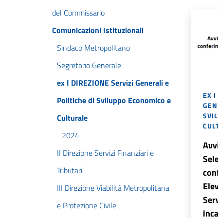
del Commissario
Comunicazioni Istituzionali
Sindaco Metropolitano
Segretario Generale
ex I DIREZIONE Servizi Generali e
EX I
Politiche di Sviluppo Economico e
GENE
SVI
Culturale
CUL
2024
Avvi
II Direzione Servizi Finanziari e
Sele
Tributari
con
Elev
III Direzione Viabilità Metropolitana
Serv
e Protezione Civile
inca