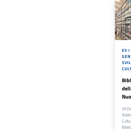
EX I
GENE
SVI
CUL
Bib
dell
Nuov
VII D
Polit
Cultu
Bibli