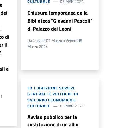
CULTURALE
07 MAR 2024
le
 dei
Chiusura temporanea della
Biblioteca "Giovanni Pascoli"
l
di Palazzo dei Leoni
co di
Da Giovedì 07 Marzo a Venerdì I5
r il
Marzo 2024
,
li e
EX I DIREZIONE SERVIZI
GENERALI E POLITICHE DI
31
SVILUPPO ECONOMICO E
CULTURALE
05 MAR 2024
Avviso pubblico per la
costituzione di un albo