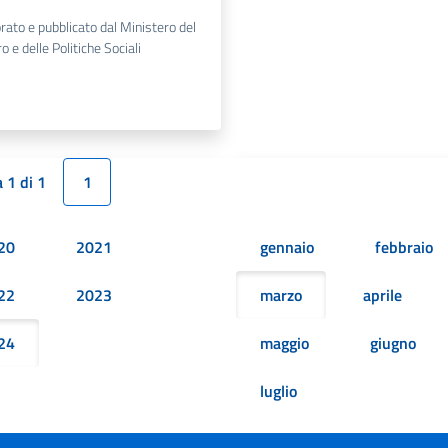
rato e pubblicato dal Ministero del
o e delle Politiche Sociali
 1 di 1
1
20
2021
gennaio
febbraio
22
2023
marzo
aprile
24
maggio
giugno
luglio