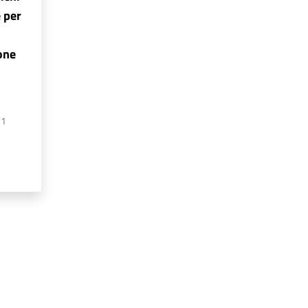
e per
ione
31