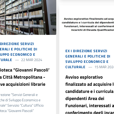
 DIREZIONE SERVIZI
RALI E POLITICHE DI
EX I DIREZIONE SERVIZI
LUPPO ECONOMICO E
GENERALI E POLITICHE DI
TURALE
22 MAR 2024
SVILUPPO ECONOMICO E
CULTURALE
15 MAR 202
lioteca “Giovanni Pascoli’
a Città Metropolitana -
Avviso esplorativo
e acquisizioni librarie
finalizzato ad acquisire 
candidature e i curricula
irezione “Servizi Generali e
dipendenti Area dei
iche di Sviluppo Economico e
Funzionari, interessati a
rale" Servizio “Cultura” Ufficio
oteca “Giovanni Pascoli”
conferimento degli incar