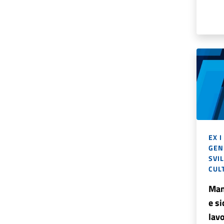
EX I
GENE
SVI
CUL
Man
e si
lav