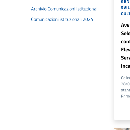
GENE
SVI
Archivio Comunicazioni Istituzionali
CUL
Comunicazioni istituzionali 2024
Avvi
Sele
con
Elev
Serv
inca
Collo
28/03
stanz
Primo