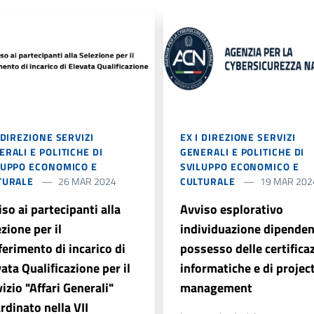
 DIREZIONE SERVIZI
EX I DIREZIONE SERVIZI
RALI E POLITICHE DI
GENERALI E POLITICHE DI
LUPPO ECONOMICO E
SVILUPPO ECONOMICO E
TURALE
26 MAR 2024
CULTURALE
19 MAR 202
so ai partecipanti alla
Avviso esplorativo
zione per il
individuazione dipendent
ferimento di incarico di
possesso delle certifica
ata Qualiﬁcazione per il
informatiche e di projec
izio "Affari Generali"
management
rdinato nella VII