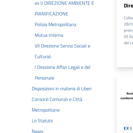
ex V DIREZIONE AMBIENTE E
Dir
PIANIFICAZIONE
Collo
Polizia Metropolitana
28/03
press
Mutua Interna
VII D
dei L
VII Direzione Servizi Sociali e
Culturali
I Direzione Affari Legali e del
Personale
Disposizioni in materia di Liberi
Consorzi Comunali e Città
Metropolitane
Lo Statuto
EX I
News