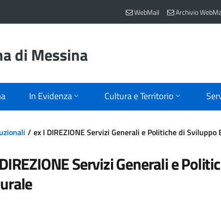
WebMail
Archivio WebMa
na di Messina
ma
In Evidenza
Cultura e Territorio
Serv
uzionali
ex I DIREZIONE Servizi Generali e Politiche di Sviluppo
 DIREZIONE Servizi Generali e Polit
turale