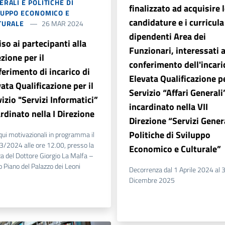
RALI E POLITICHE DI
finalizzato ad acquisire 
LUPPO ECONOMICO E
candidature e i curricula
TURALE
26 MAR 2024
dipendenti Area dei
so ai partecipanti alla
Funzionari, interessati a
zione per il
conferimento dell'incari
ferimento di incarico di
Elevata Qualificazione pe
ata Qualificazione per il
Servizio “Affari Generali”
izio "Servizi Informatici”
incardinato nella VII
rdinato nella I Direzione
Direzione “Servizi Genera
Politiche di Sviluppo
qui motivazionali in programma il
/2024 alle ore 12.00, presso la
Economico e Culturale”
a del Dottore Giorgio La Malfa –
 Piano del Palazzo dei Leoni
Decorrenza dal 1 Aprile 2024 al 
Dicembre 2025