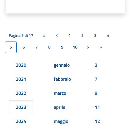
Pagina 5 di 17
1
2
3
4
Prima pagina
Pagina precedente
5
6
7
8
9
10
Pagina successiva
Ultima pagina
2020
gennaio
3
2021
febbraio
7
2022
marzo
9
2023
aprile
11
2024
maggio
12