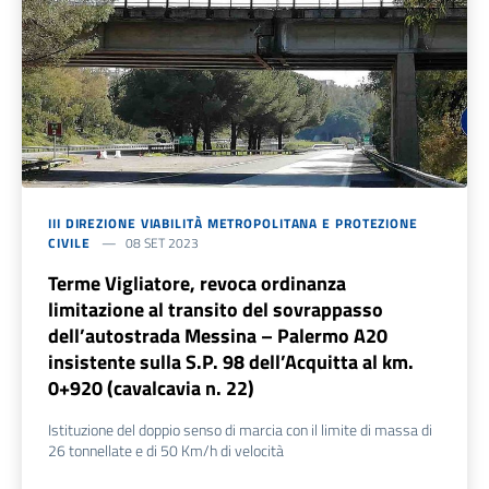
III DIREZIONE VIABILITÀ METROPOLITANA E PROTEZIONE
CIVILE
08 SET 2023
Terme Vigliatore, revoca ordinanza
limitazione al transito del sovrappasso
dell’autostrada Messina – Palermo A20
insistente sulla S.P. 98 dell’Acquitta al km.
0+920 (cavalcavia n. 22)
Istituzione del doppio senso di marcia con il limite di massa di
26 tonnellate e di 50 Km/h di velocità