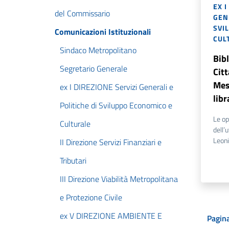
EX I
del Commissario
GENE
SVI
Comunicazioni Istituzionali
CUL
Sindaco Metropolitano
Bibl
Segretario Generale
Cit
Mes
ex I DIREZIONE Servizi Generali e
libr
Politiche di Sviluppo Economico e
Le op
Culturale
dell’
Leoni
II Direzione Servizi Finanziari e
Tributari
III Direzione Viabilità Metropolitana
e Protezione Civile
ex V DIREZIONE AMBIENTE E
Pagina