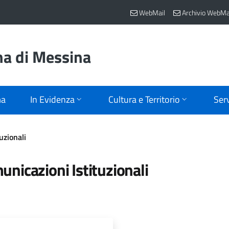
WebMail
Archivio WebMa
na di Messina
ma
In Evidenza
Cultura e Territorio
Serv
uzionali
nicazioni Istituzionali