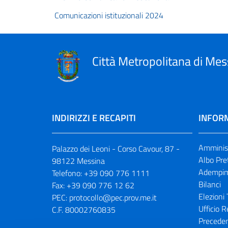
Comunicazioni istituzionali 2024
Città Metropolitana di Mes
INDIRIZZI E RECAPITI
INFORM
Amminist
Palazzo dei Leoni - Corso Cavour, 87 -
Albo Pre
98122 Messina
Adempim
Telefono:
+39 090 776 1111
Bilanci
Fax:
+39 090 776 12 62
Elezioni 
PEC:
protocollo@pec.prov.me.it
Ufficio R
C.F. 80002760835
Preceden