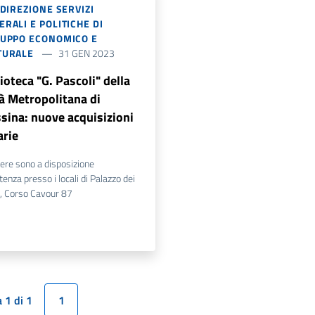
 DIREZIONE SERVIZI
RALI E POLITICHE DI
LUPPO ECONOMICO E
TURALE
31 GEN 2023
ioteca "G. Pascoli" della
tà Metropolitana di
sina: nuove acquisizioni
arie
ere sono a disposizione
utenza presso i locali di Palazzo dei
, Corso Cavour 87
 1 di 1
1