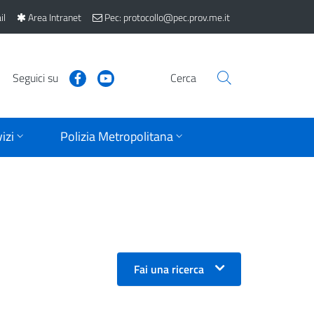
il
Area Intranet
Pec: protocollo@pec.prov.me.it
Seguici su
Cerca
izi
Polizia Metropolitana
Fai una ricerca