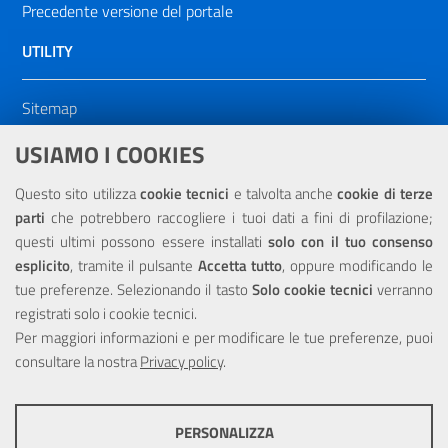
Precedente versione del portale
UTILITY
Sitemap
Dichiarazione di accessibilità
USIAMO I COOKIES
NOTE LEGALI
Questo sito utilizza
cookie tecnici
e talvolta anche
cookie di terze
parti
che potrebbero raccogliere i tuoi dati a fini di profilazione;
Privacy
questi ultimi possono essere installati
solo con il tuo consenso
esplicito
, tramite il pulsante
Accetta tutto
, oppure modificando le
tue preferenze. Selezionando il tasto
Solo cookie tecnici
verranno
registrati solo i cookie tecnici.
Per maggiori informazioni e per modificare le tue preferenze, puoi
Portale realizzato con la partecipazione finanziaria dell'Unione
consultare la nostra
Europea tramite i fondi del POR Sicilia 2000/2006 Misura 6.05 -
Privacy policy
.
Fondo FESR
PERSONALIZZA