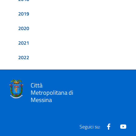
2019
2020
2021
2022
Città
Metropolitana di
Messina
Facebook
Yout
Seguici su: