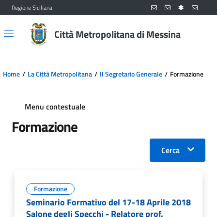
Regione Siciliana
Vai al contenuto principale
Vai al menu principale
Città Metropolitana di Messina
Home
La Città Metropolitana
Il Segretario Generale
Formazione
Menu contestuale
Formazione
Cerca
Formazione
Seminario Formativo del 17-18 Aprile 2018
Salone degli Specchi - Relatore prof.