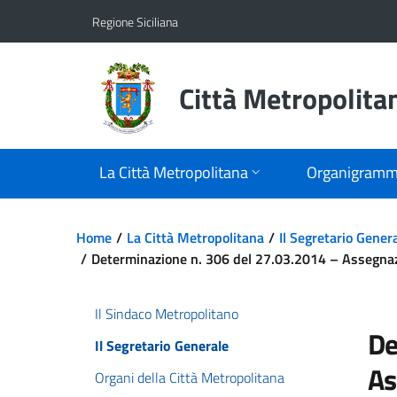
Vai al contenuto principale
Vai al menu principale
Regione Siciliana
Città Metropolita
La Città Metropolitana
Organigram
Home
La Città Metropolitana
Il Segretario Gener
Determinazione n. 306 del 27.03.2014 – Assegnaz
Il Sindaco Metropolitano
De
Il Segretario Generale
As
Organi della Città Metropolitana