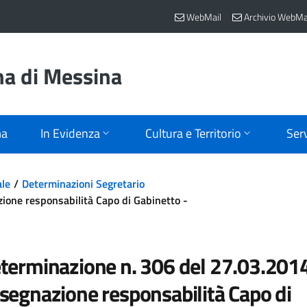
WebMail
Archivio WebMa
na di Messina
ma
In Evidenza
Cultura e Territorio
Serv
ale
Determinazioni Segretario
ione responsabilità Capo di Gabinetto -
terminazione n. 306 del 27.03.201
segnazione responsabilità Capo di