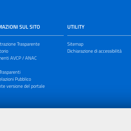
AZIONI SUL SITO
UTILITY
razione Trasparente
Sitemap
torio
Dichiarazione di accessibilità
enti AVCP / ANAC
Trasparenti
elazioni Pubblico
te versione del portale
ione finanziaria dell'Unione Europea tramite i fondi del POR Sicil