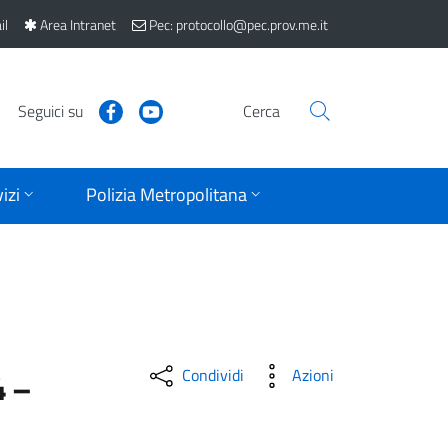
il
Area Intranet
Pec: protocollo@pec.prov.me.it
Seguici su
Cerca
izi
Polizia Metropolitana
Condividi
Azioni
4 –