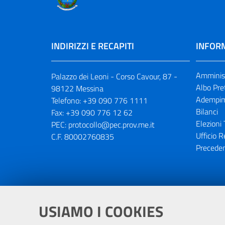
INDIRIZZI E RECAPITI
INFORM
Amminist
Palazzo dei Leoni - Corso Cavour, 87 -
Albo Pre
98122 Messina
Adempim
Telefono:
+39 090 776 1111
Bilanci
Fax:
+39 090 776 12 62
Elezioni 
PEC:
protocollo@pec.prov.me.it
Ufficio R
C.F. 80002760835
Preceden
Portale realizzato con la partecipaz
USIAMO I COOKIES